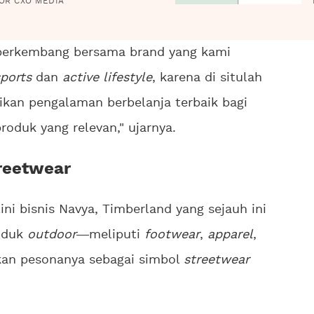
OR CXO MEDIA
berkembang bersama brand yang kami
ports
dan
active lifestyle
, karena di situlah
ikan pengalaman berbelanja terbaik bagi
duk yang relevan," ujarnya.
reetwear
ni bisnis Navya, Timberland yang sejauh ini
roduk
outdoor
meliputi
footwear
,
apparel
,
an pesonanya sebagai simbol
streetwear