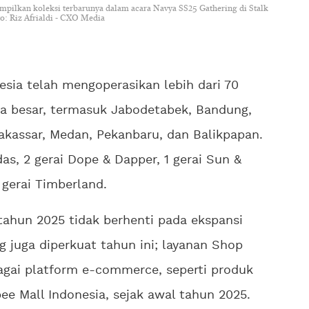
mpilkan koleksi terbarunya dalam acara Navya SS25 Gathering di Stalk
to: Riz Afrialdi - CXO Media
nesia telah mengoperasikan lebih dari 70
ota besar, termasuk Jabodetabek, Bandung,
akassar, Medan, Pekanbaru, dan Balikpapan.
as, 2 gerai Dope & Dapper, 1 gerai Sun &
 gerai Timberland.
 tahun 2025 tidak berhenti pada ekspansi
ng juga diperkuat tahun ini; layanan Shop
gai platform e-commerce, seperti produk
pee Mall Indonesia, sejak awal tahun 2025.