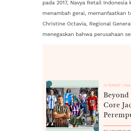
pada 2017, Navya Retail Indonesi
menambah gerai, memanfaatkan tek
Christine Octavia, Regional Genera
menegaskan bahwa perusahaan sela
INTEREST
|
FAS
Beyond 
Core Ja
Peremp