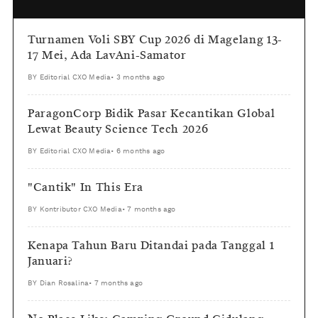
Turnamen Voli SBY Cup 2026 di Magelang 13-
17 Mei, Ada LavAni-Samator
BY
Editorial CXO Media
•
3 months ago
ParagonCorp Bidik Pasar Kecantikan Global
Lewat Beauty Science Tech 2026
BY
Editorial CXO Media
•
6 months ago
"Cantik" In This Era
BY
Kontributor CXO Media
•
7 months ago
Kenapa Tahun Baru Ditandai pada Tanggal 1
Januari?
BY
Dian Rosalina
•
7 months ago