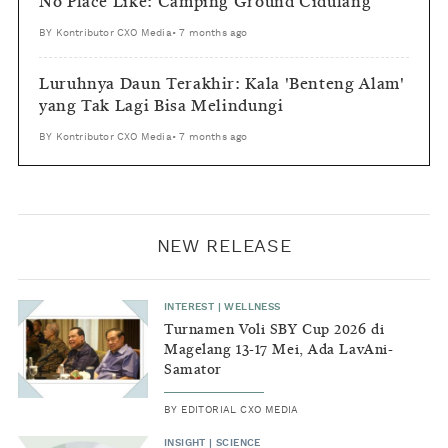
No Place Like: Camping Ground Cidulang
BY
Kontributor CXO Media
•
7 months ago
Luruhnya Daun Terakhir: Kala 'Benteng Alam'
yang Tak Lagi Bisa Melindungi
BY
Kontributor CXO Media
•
7 months ago
NEW RELEASE
INTEREST
|
WELLNESS
Turnamen Voli SBY Cup 2026 di
Magelang 13-17 Mei, Ada LavAni-
Samator
BY
EDITORIAL CXO MEDIA
INSIGHT
|
SCIENCE