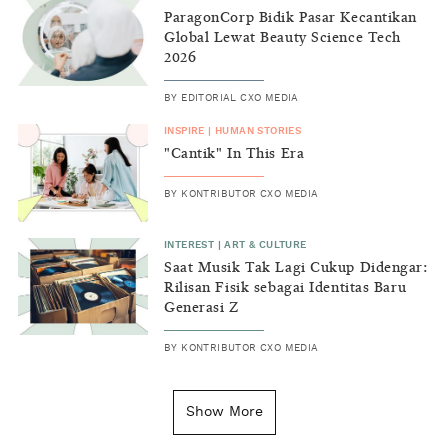
ParagonCorp Bidik Pasar Kecantikan
Global Lewat Beauty Science Tech
2026
BY
EDITORIAL CXO MEDIA
INSPIRE
|
HUMAN STORIES
"Cantik" In This Era
BY
KONTRIBUTOR CXO MEDIA
INTEREST
|
ART & CULTURE
Saat Musik Tak Lagi Cukup Didengar:
Rilisan Fisik sebagai Identitas Baru
Generasi Z
BY
KONTRIBUTOR CXO MEDIA
INSIGHT
|
GENERAL KNOWLEDGE
Kenapa Tahun Baru Ditandai pada
Show More
Tanggal 1 Januari?