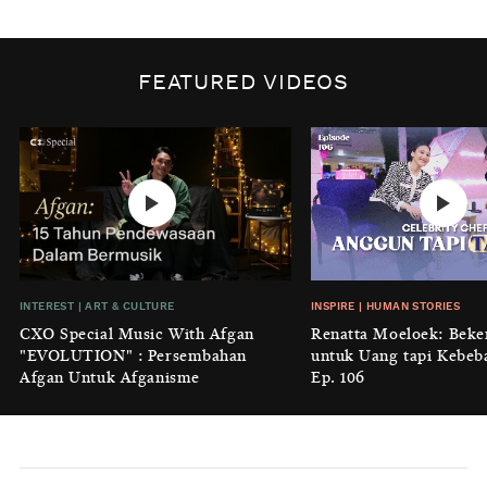
BY
DIAN ROSALINA
INSPIRE
|
HUMAN STORIES
Biaya Tersembunyi dari Insecurity
FEATURED VIDEOS
Perempuan
BY
KONTRIBUTOR CXO MEDIA
INTEREST
|
HOME
No Place Like: Camping Ground
Cidulang
BY
KONTRIBUTOR CXO MEDIA
INSIGHT
|
GENERAL KNOWLEDGE
INTEREST
|
ART & CULTURE
INSPIRE
|
HUMAN STORIES
Luruhnya Daun Terakhir: Kala
CXO Special Music With Afgan
Renatta Moeloek: Beke
'Benteng Alam' yang Tak Lagi Bisa
"EVOLUTION" : Persembahan
untuk Uang tapi Kebeb
Melindungi
Afgan Untuk Afganisme
Ep. 106
BY
KONTRIBUTOR CXO MEDIA