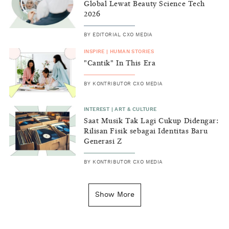
Global Lewat Beauty Science Tech
2026
BY
EDITORIAL CXO MEDIA
INSPIRE
|
HUMAN STORIES
"Cantik" In This Era
BY
KONTRIBUTOR CXO MEDIA
INTEREST
|
ART & CULTURE
Saat Musik Tak Lagi Cukup Didengar:
Rilisan Fisik sebagai Identitas Baru
Generasi Z
BY
KONTRIBUTOR CXO MEDIA
INSIGHT
|
GENERAL KNOWLEDGE
Kenapa Tahun Baru Ditandai pada
Show More
Tanggal 1 Januari?
BY
DIAN ROSALINA