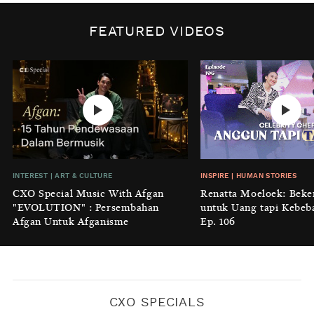
INSPIRE
|
HUMAN STORIES
Biaya Tersembunyi dari Insecurity
FEATURED VIDEOS
Perempuan
BY
KONTRIBUTOR CXO MEDIA
INTEREST
|
HOME
No Place Like: Camping Ground
Cidulang
BY
KONTRIBUTOR CXO MEDIA
INSIGHT
|
GENERAL KNOWLEDGE
INTEREST
|
ART & CULTURE
INSPIRE
|
HUMAN STORIES
Luruhnya Daun Terakhir: Kala
CXO Special Music With Afgan
Renatta Moeloek: Beke
'Benteng Alam' yang Tak Lagi Bisa
"EVOLUTION" : Persembahan
untuk Uang tapi Kebeb
Melindungi
Afgan Untuk Afganisme
Ep. 106
BY
KONTRIBUTOR CXO MEDIA
CXO SPECIALS