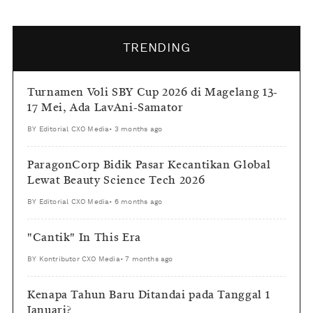
TRENDING
Turnamen Voli SBY Cup 2026 di Magelang 13-
17 Mei, Ada LavAni-Samator
BY
Editorial CXO Media
•
3 months ago
ParagonCorp Bidik Pasar Kecantikan Global
Lewat Beauty Science Tech 2026
BY
Editorial CXO Media
•
6 months ago
"Cantik" In This Era
BY
Kontributor CXO Media
•
7 months ago
Kenapa Tahun Baru Ditandai pada Tanggal 1
Januari?