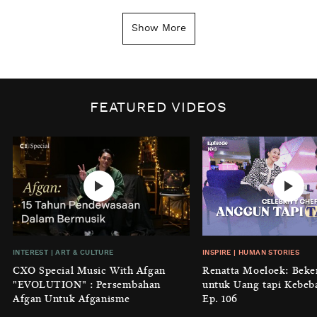
INSIGHT
|
GENERAL KNOWLEDGE
Kenapa Tahun Baru Ditandai pada
Show More
Tanggal 1 Januari?
BY
DIAN ROSALINA
INSPIRE
|
HUMAN STORIES
Biaya Tersembunyi dari Insecurity
FEATURED VIDEOS
Perempuan
BY
KONTRIBUTOR CXO MEDIA
INTEREST
|
HOME
No Place Like: Camping Ground
Cidulang
BY
KONTRIBUTOR CXO MEDIA
INSIGHT
|
GENERAL KNOWLEDGE
INTEREST
|
ART & CULTURE
INSPIRE
|
HUMAN STORIES
Luruhnya Daun Terakhir: Kala
CXO Special Music With Afgan
Renatta Moeloek: Beke
'Benteng Alam' yang Tak Lagi Bisa
"EVOLUTION" : Persembahan
untuk Uang tapi Kebeb
Melindungi
Afgan Untuk Afganisme
Ep. 106