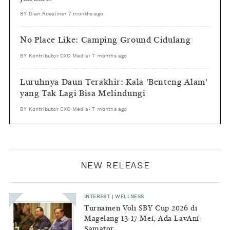
BY
Dian Rosalina
•
7 months ago
No Place Like: Camping Ground Cidulang
BY
Kontributor CXO Media
•
7 months ago
Luruhnya Daun Terakhir: Kala 'Benteng Alam'
yang Tak Lagi Bisa Melindungi
BY
Kontributor CXO Media
•
7 months ago
NEW RELEASE
INTEREST
|
WELLNESS
Turnamen Voli SBY Cup 2026 di
Magelang 13-17 Mei, Ada LavAni-
Samator