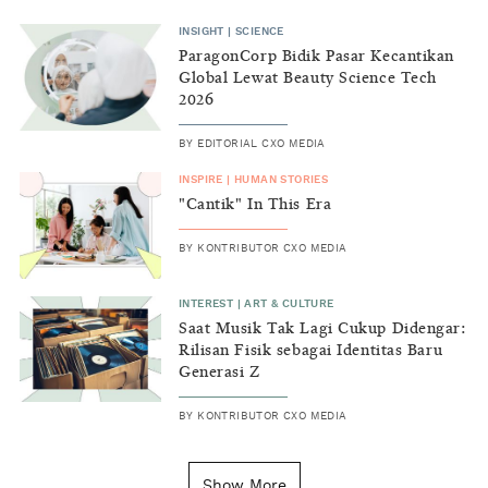
INSIGHT
|
SCIENCE
ParagonCorp Bidik Pasar Kecantikan
Global Lewat Beauty Science Tech
2026
BY
EDITORIAL CXO MEDIA
INSPIRE
|
HUMAN STORIES
"Cantik" In This Era
BY
KONTRIBUTOR CXO MEDIA
INTEREST
|
ART & CULTURE
Saat Musik Tak Lagi Cukup Didengar:
Rilisan Fisik sebagai Identitas Baru
Generasi Z
BY
KONTRIBUTOR CXO MEDIA
INSIGHT
|
GENERAL KNOWLEDGE
Kenapa Tahun Baru Ditandai pada
Show More