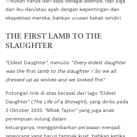
—bukan hanya dari saya sebagai adiknya, tapi juga
dari ibu dan/atau ayah dengan kepentingan dan
ekspektasi mereka, bahkan urusan kakak sendiri.
THE FIRST LAMB TO THE
SLAUGHTER
"Eldest Daughter", menulis: "
Every eldest daughter
was the first lamb to the slaughter / So we all
dressed up as wolves and we looked fire.
"
Potongan lirik di atas berasal dari lagu "Eldest
Daughter"
(
The Life of a Showgirl
), yang dirilis pada
3 Oktober 2025. "Mbak Taylor" yang juga anak
perempuan sulung dalam
keluarganya, menggambarkan perasaan menjadi
seseorang yang harus tampak kuat, bahkan ketika