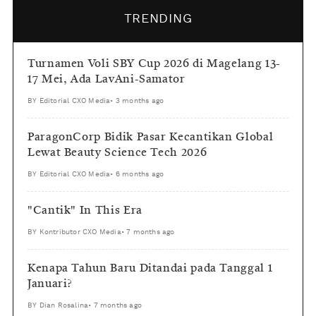
TRENDING
Turnamen Voli SBY Cup 2026 di Magelang 13-
17 Mei, Ada LavAni-Samator
BY
Editorial CXO Media
•
3 months ago
ParagonCorp Bidik Pasar Kecantikan Global
Lewat Beauty Science Tech 2026
BY
Editorial CXO Media
•
6 months ago
"Cantik" In This Era
BY
Kontributor CXO Media
•
7 months ago
Kenapa Tahun Baru Ditandai pada Tanggal 1
Januari?
BY
Dian Rosalina
•
7 months ago