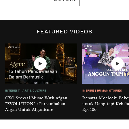
Tanggal 1 Januari?
BY
DIAN ROSALINA
INSPIRE
|
HUMAN STORIES
Biaya Tersembunyi dari Insecurity
FEATURED VIDEOS
Perempuan
BY
KONTRIBUTOR CXO MEDIA
INTEREST
|
HOME
No Place Like: Camping Ground
Cidulang
BY
KONTRIBUTOR CXO MEDIA
INSIGHT
|
GENERAL KNOWLEDGE
INTEREST
|
ART & CULTURE
INSPIRE
|
HUMAN STORIES
Luruhnya Daun Terakhir: Kala
CXO Special Music With Afgan
Renatta Moeloek: Beke
'Benteng Alam' yang Tak Lagi Bisa
"EVOLUTION" : Persembahan
untuk Uang tapi Kebeb
Melindungi
Afgan Untuk Afganisme
Ep. 106
BY
KONTRIBUTOR CXO MEDIA