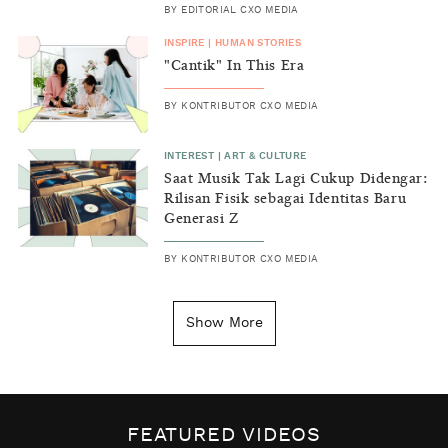
BY
EDITORIAL CXO MEDIA
INSPIRE
|
HUMAN STORIES
"Cantik" In This Era
BY
KONTRIBUTOR CXO MEDIA
INTEREST
|
ART & CULTURE
Saat Musik Tak Lagi Cukup Didengar:
Rilisan Fisik sebagai Identitas Baru
Generasi Z
BY
KONTRIBUTOR CXO MEDIA
INSIGHT
|
GENERAL KNOWLEDGE
Kenapa Tahun Baru Ditandai pada
Show More
Tanggal 1 Januari?
BY
DIAN ROSALINA
INSPIRE
|
HUMAN STORIES
Biaya Tersembunyi dari Insecurity
FEATURED VIDEOS