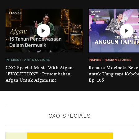
Perempuan
BY
KONTRIBUTOR CXO MEDIA
INTEREST
|
HOME
No Place Like: Camping Ground
Cidulang
BY
KONTRIBUTOR CXO MEDIA
INSIGHT
|
GENERAL KNOWLEDGE
INTEREST
|
ART & CULTURE
INSPIRE
|
HUMAN STORIES
Luruhnya Daun Terakhir: Kala
CXO Special Music With Afgan
Renatta Moeloek: Beke
'Benteng Alam' yang Tak Lagi Bisa
"EVOLUTION" : Persembahan
untuk Uang tapi Kebeb
Melindungi
Afgan Untuk Afganisme
Ep. 106
BY
KONTRIBUTOR CXO MEDIA
CXO SPECIALS