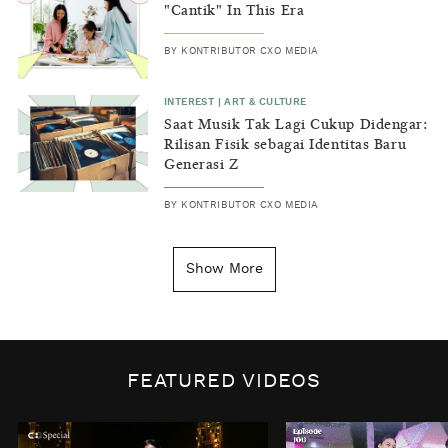
"Cantik" In This Era
BY
KONTRIBUTOR CXO MEDIA
INTEREST
|
ART & CULTURE
Saat Musik Tak Lagi Cukup Didengar:
Rilisan Fisik sebagai Identitas Baru
Generasi Z
BY
KONTRIBUTOR CXO MEDIA
INSIGHT
|
GENERAL KNOWLEDGE
Kenapa Tahun Baru Ditandai pada
Show More
Tanggal 1 Januari?
BY
DIAN ROSALINA
INSPIRE
|
HUMAN STORIES
Biaya Tersembunyi dari Insecurity
FEATURED VIDEOS
Perempuan
BY
KONTRIBUTOR CXO MEDIA