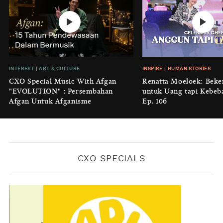
INTEREST
|
HOME
No Place Like: Camping Ground
Cidulang
BY
KONTRIBUTOR CXO MEDIA
INSIGHT
|
GENERAL KNOWLEDGE
INTEREST
|
ART & CULTURE
INSPIRE
|
HUMAN STORIES
Luruhnya Daun Terakhir: Kala
CXO Special Music With Afgan
Renatta Moeloek: Beke
'Benteng Alam' yang Tak Lagi Bisa
"EVOLUTION" : Persembahan
untuk Uang tapi Kebeb
Melindungi
Afgan Untuk Afganisme
Ep. 106
BY
KONTRIBUTOR CXO MEDIA
CXO SPECIALS