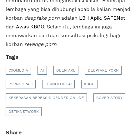
membantu untuk mengadvokasi kasus. Beberapa
lembaga yang bisa dihubungi apabila kalian menjadi
korban
deepfake porn
adalah
LBH Apik
,
SAFENet
,
dan
Awas KBGO
. Selain itu, lembaga ini juga
menawarkan bantuan konsultasi psikologi bagi
korban
revenge porn
.
Tags
CXOMEDIA
AI
DEEPFAKE
DEEPFAKE PORN
PORNOGRAFI
TEKNOLOGI AI
KBGO
KEKERASAN BERBASIS GENDER ONLINE
COVER STORY
DETIKNETWORK
Share