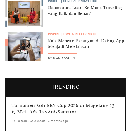
INSIGHT
|
GENERAL KNOWLEDGE
Dalam atau Luar, Ke Mana Traveling
yang Baik dan Benar?
INSPIRE
|
LOVE & RELATIONSHIP
Kala Mencari Pasangan di Dating App
Menjadi Melelahkan
BY
DIAN ROSALIN
TRENDING
Turnamen Voli SBY Cup 2026 di Magelang 13-
17 Mei, Ada LavAni-Samator
BY
Editorial CXO Media
•
3 months ago