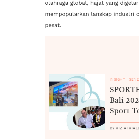
olahraga global, hajat yang digelar
mempopularkan lanskap industri o
pesat.
INSIGHT
|
GENE
SPORTE
Bali 20
Sport T
Penyiar
BY RIZ AFRIAL
Indones