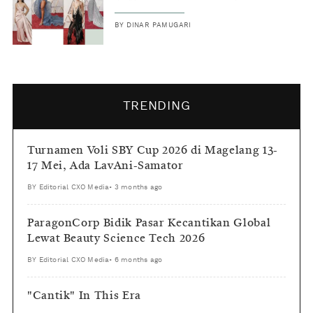
BY
DINAR PAMUGARI
TRENDING
Turnamen Voli SBY Cup 2026 di Magelang 13-
17 Mei, Ada LavAni-Samator
BY
Editorial CXO Media
•
3 months ago
ParagonCorp Bidik Pasar Kecantikan Global
Lewat Beauty Science Tech 2026
BY
Editorial CXO Media
•
6 months ago
"Cantik" In This Era