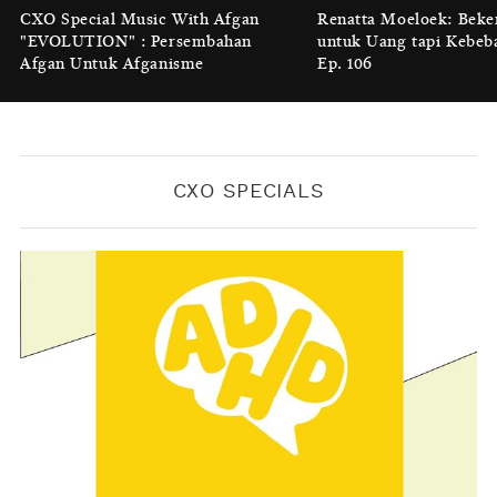
Luruhnya Daun Terakhir: Kala
CXO Special Music With Afgan
Renatta Moeloek: Beke
'Benteng Alam' yang Tak Lagi Bisa
"EVOLUTION" : Persembahan
untuk Uang tapi Kebeb
Melindungi
Afgan Untuk Afganisme
Ep. 106
BY
KONTRIBUTOR CXO MEDIA
CXO SPECIALS