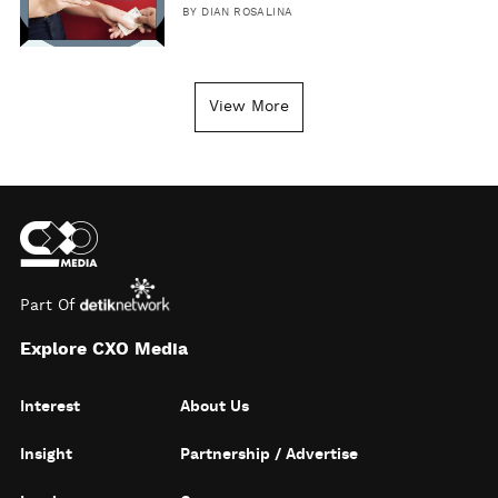
BY
DIAN ROSALINA
View More
Part Of
Explore CXO Media
Interest
About Us
Insight
Partnership / Advertise