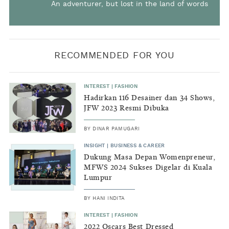
An adventurer, but lost in the land of words
RECOMMENDED FOR YOU
INTEREST
|
FASHION
Hadirkan 116 Desainer dan 34 Shows,
JFW 2023 Resmi Dibuka
BY
DINAR PAMUGARI
INSIGHT
|
BUSINESS & CAREER
Dukung Masa Depan Womenpreneur,
MFWS 2024 Sukses Digelar di Kuala
Lumpur
BY
HANI INDITA
INTEREST
|
FASHION
2022 Oscars Best Dressed