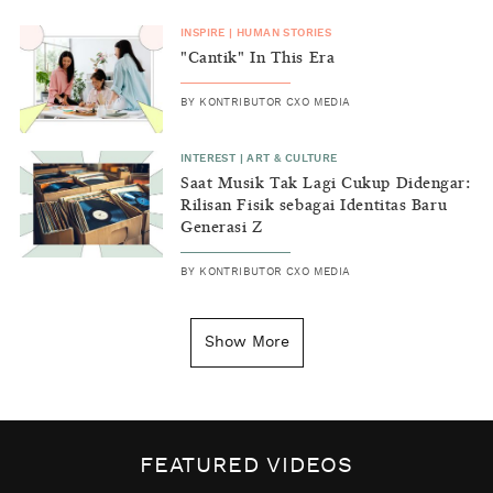
INSPIRE
|
HUMAN STORIES
"Cantik" In This Era
BY
KONTRIBUTOR CXO MEDIA
INTEREST
|
ART & CULTURE
Saat Musik Tak Lagi Cukup Didengar:
Rilisan Fisik sebagai Identitas Baru
Generasi Z
BY
KONTRIBUTOR CXO MEDIA
INSIGHT
|
GENERAL KNOWLEDGE
Kenapa Tahun Baru Ditandai pada
Show More
Tanggal 1 Januari?
BY
DIAN ROSALINA
INSPIRE
|
HUMAN STORIES
Biaya Tersembunyi dari Insecurity
FEATURED VIDEOS
Perempuan