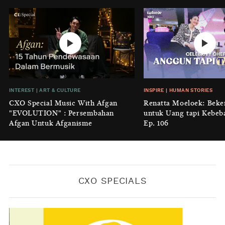
BY
KONTRIBUTOR CXO MEDIA
INTEREST
|
HOME
No Place Like: Camping Ground
Cidulang
BY
KONTRIBUTOR CXO MEDIA
INSIGHT
|
GENERAL KNOWLEDGE
INTEREST
|
ART & CULTURE
INSPIRE
|
HUMAN STORIES
Luruhnya Daun Terakhir: Kala
CXO Special Music With Afgan
Renatta Moeloek: Beke
'Benteng Alam' yang Tak Lagi Bisa
"EVOLUTION" : Persembahan
untuk Uang tapi Kebeb
Melindungi
Afgan Untuk Afganisme
Ep. 106
BY
KONTRIBUTOR CXO MEDIA
CXO SPECIALS