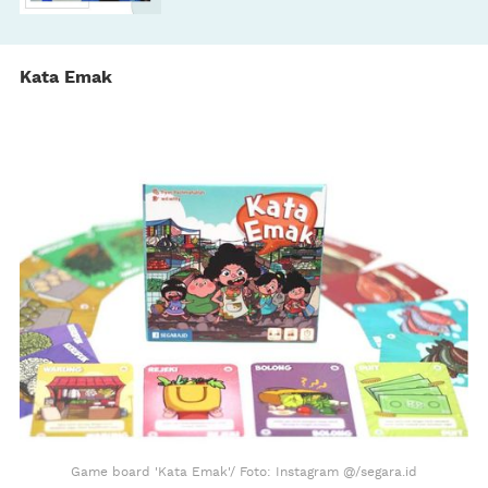
Kata Emak
Game board 'Kata Emak'/ Foto: Instagram @/segara.id