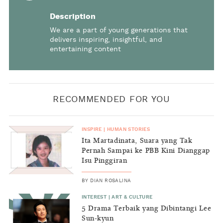
Description
We are a part of young generations that
delivers inspiring, insightful, and
entertaining content
RECOMMENDED FOR YOU
INSPIRE
|
HUMAN STORIES
Ita Martadinata, Suara yang Tak
Pernah Sampai ke PBB Kini Dianggap
Isu Pinggiran
BY
DIAN ROSALINA
INTEREST
|
ART & CULTURE
5 Drama Terbaik yang Dibintangi Lee
Sun-kyun