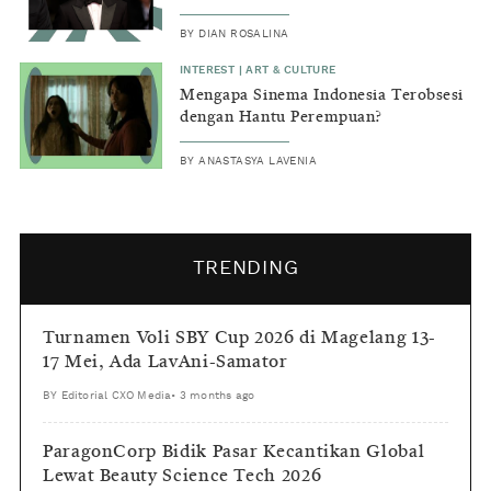
BY
DIAN ROSALINA
INTEREST
|
ART & CULTURE
Mengapa Sinema Indonesia Terobsesi
dengan Hantu Perempuan?
BY
ANASTASYA LAVENIA
TRENDING
Turnamen Voli SBY Cup 2026 di Magelang 13-
17 Mei, Ada LavAni-Samator
BY
Editorial CXO Media
•
3 months ago
ParagonCorp Bidik Pasar Kecantikan Global
Lewat Beauty Science Tech 2026