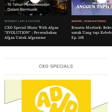
Cidulang
BY
KONTRIBUTOR CXO MEDIA
INSIGHT
|
GENERAL KNOWLEDGE
INTEREST
|
ART & CULTURE
INSPIRE
|
HUMAN STORIES
Luruhnya Daun Terakhir: Kala
CXO Special Music With Afgan
Renatta Moeloek: Beke
'Benteng Alam' yang Tak Lagi Bisa
"EVOLUTION" : Persembahan
untuk Uang tapi Kebeb
Melindungi
Afgan Untuk Afganisme
Ep. 106
BY
KONTRIBUTOR CXO MEDIA
CXO SPECIALS