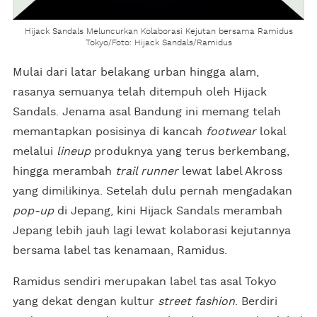
Hijack Sandals Meluncurkan Kolaborasi Kejutan bersama Ramidus
Tokyo/Foto: Hijack Sandals/Ramidus
Mulai dari latar belakang urban hingga alam,
rasanya semuanya telah ditempuh oleh Hijack
Sandals. Jenama asal Bandung ini memang telah
memantapkan posisinya di kancah
footwear
lokal
melalui
lineup
produknya yang terus berkembang,
hingga merambah
trail runner
lewat label Akross
yang dimilikinya. Setelah dulu pernah mengadakan
pop-up
di Jepang, kini Hijack Sandals merambah
Jepang lebih jauh lagi lewat kolaborasi kejutannya
bersama label tas kenamaan, Ramidus.
Ramidus sendiri merupakan label tas asal Tokyo
yang dekat dengan kultur
street fashion
. Berdiri