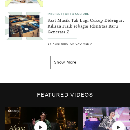
INTEREST
|
ART & CULTURE
Saat Musik Tak Lagi Cukup Didengar:
Rilisan Fisik sebagai Identitas Baru
Generasi Z
BY
KONTRIBUTOR CXO MEDIA
INSIGHT
|
GENERAL KNOWLEDGE
Kenapa Tahun Baru Ditandai pada
Show More
Tanggal 1 Januari?
BY
DIAN ROSALINA
INSPIRE
|
HUMAN STORIES
Biaya Tersembunyi dari Insecurity
FEATURED VIDEOS
Perempuan
BY
KONTRIBUTOR CXO MEDIA
INTEREST
|
HOME
No Place Like: Camping Ground