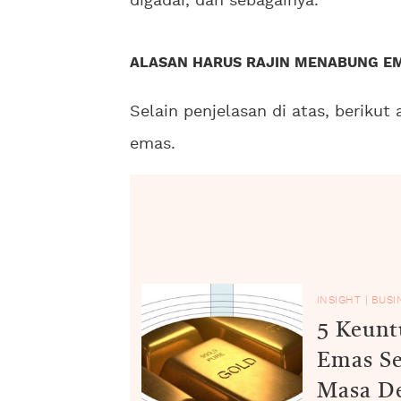
digadai, dan sebagainya.
ALASAN HARUS RAJIN MENABUNG E
Selain penjelasan di atas, berikut
emas.
INSIGHT
|
BUSI
5 Keunt
Emas Se
Masa D