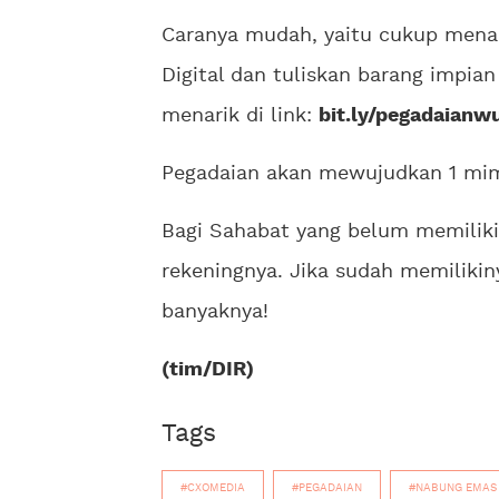
Caranya mudah, yaitu cukup mena
Digital dan tuliskan barang impia
menarik di link:
bit.ly/pegadaian
Pegadaian akan mewujudkan 1 mimp
Bagi Sahabat yang belum memilik
rekeningnya. Jika sudah memilikin
banyaknya!
(tim/DIR)
Tags
#CXOMEDIA
#PEGADAIAN
#NABUNG EMAS