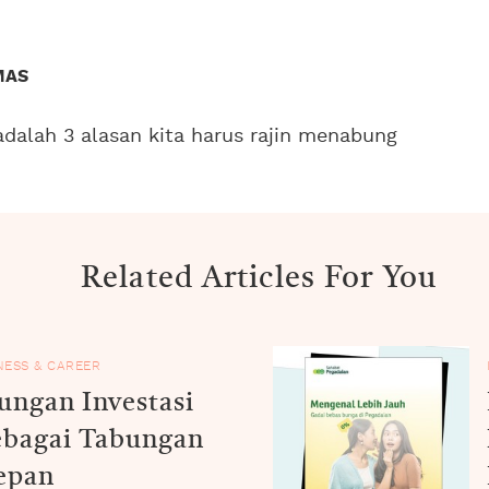
MAS
 adalah 3 alasan kita harus rajin menabung
Related Articles For You
NESS & CAREER
ungan Investasi
bagai Tabungan
epan