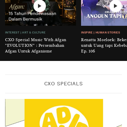
No Place Like: Camping Ground
Cidulang
BY
KONTRIBUTOR CXO MEDIA
INSIGHT
|
GENERAL KNOWLEDGE
INTEREST
|
ART & CULTURE
INSPIRE
|
HUMAN STORIES
Luruhnya Daun Terakhir: Kala
CXO Special Music With Afgan
Renatta Moeloek: Beke
'Benteng Alam' yang Tak Lagi Bisa
"EVOLUTION" : Persembahan
untuk Uang tapi Kebeb
Melindungi
Afgan Untuk Afganisme
Ep. 106
BY
KONTRIBUTOR CXO MEDIA
CXO SPECIALS