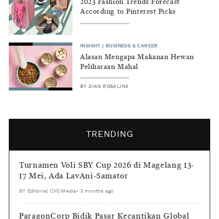
2023 Fashion Trends Forecast
According to Pinterest Picks
INSIGHT
|
BUSINESS & CAREER
Alasan Mengapa Makanan Hewan
Peliharaan Mahal
BY
DIAN ROSALINA
TRENDING
Turnamen Voli SBY Cup 2026 di Magelang 13-
17 Mei, Ada LavAni-Samator
BY
Editorial CXO Media
•
3 months ago
ParagonCorp Bidik Pasar Kecantikan Global