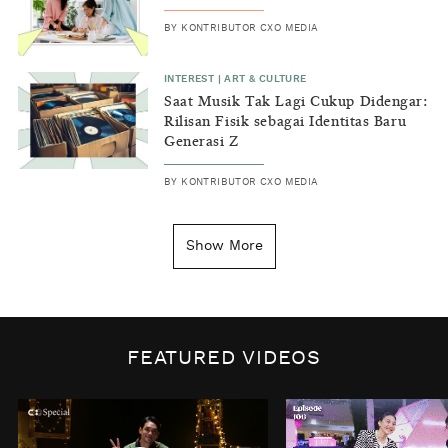
BY
KONTRIBUTOR CXO MEDIA
INTEREST
|
ART & CULTURE
Saat Musik Tak Lagi Cukup Didengar:
Rilisan Fisik sebagai Identitas Baru
Generasi Z
BY
KONTRIBUTOR CXO MEDIA
INSIGHT
|
GENERAL KNOWLEDGE
Kenapa Tahun Baru Ditandai pada
Show More
Tanggal 1 Januari?
BY
DIAN ROSALINA
INSPIRE
|
HUMAN STORIES
Biaya Tersembunyi dari Insecurity
FEATURED VIDEOS
Perempuan
BY
KONTRIBUTOR CXO MEDIA
INTEREST
|
HOME