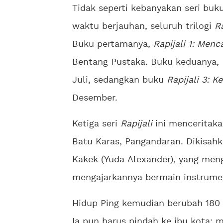
Tidak seperti kebanyakan seri buku
waktu berjauhan, seluruh trilogi
R
Buku pertamanya,
Rapijali 1: Menca
Bentang Pustaka
.
Buku keduanya,
Juli, sedangkan buku
Rapijali 3: K
Desember.
Ketiga seri
Rapijali
ini menceritaka
Batu Karas, Pangandaran. Dikisah
Kakek (Yuda Alexander), yang men
mengajarkannya bermain instrume
Hidup Ping kemudian berubah 180 d
Ia pun harus pindah ke ibu kota; 