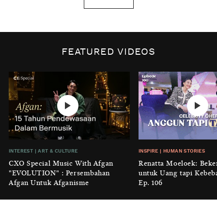
Tanggal 1 Januari?
BY
DIAN ROSALINA
INSPIRE
|
HUMAN STORIES
Biaya Tersembunyi dari Insecurity
FEATURED VIDEOS
Perempuan
BY
KONTRIBUTOR CXO MEDIA
INTEREST
|
HOME
No Place Like: Camping Ground
Cidulang
BY
KONTRIBUTOR CXO MEDIA
INSIGHT
|
GENERAL KNOWLEDGE
INTEREST
|
ART & CULTURE
INSPIRE
|
HUMAN STORIES
Luruhnya Daun Terakhir: Kala
CXO Special Music With Afgan
Renatta Moeloek: Beke
'Benteng Alam' yang Tak Lagi Bisa
"EVOLUTION" : Persembahan
untuk Uang tapi Kebeb
Melindungi
Afgan Untuk Afganisme
Ep. 106
BY
KONTRIBUTOR CXO MEDIA