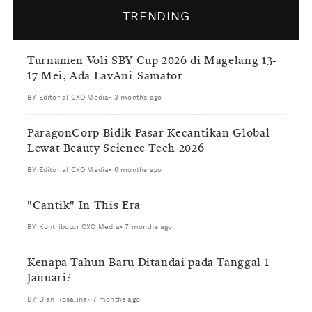
TRENDING
Turnamen Voli SBY Cup 2026 di Magelang 13-
17 Mei, Ada LavAni-Samator
BY
Editorial CXO Media
•
3 months ago
ParagonCorp Bidik Pasar Kecantikan Global
Lewat Beauty Science Tech 2026
BY
Editorial CXO Media
•
6 months ago
"Cantik" In This Era
BY
Kontributor CXO Media
•
7 months ago
Kenapa Tahun Baru Ditandai pada Tanggal 1
Januari?
BY
Dian Rosalina
•
7 months ago