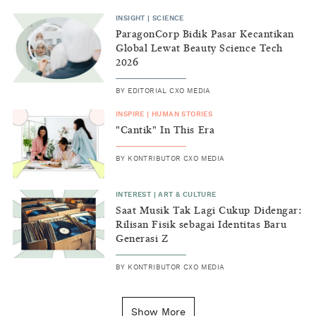
INSIGHT
|
SCIENCE
ParagonCorp Bidik Pasar Kecantikan
Global Lewat Beauty Science Tech
2026
BY
EDITORIAL CXO MEDIA
INSPIRE
|
HUMAN STORIES
"Cantik" In This Era
BY
KONTRIBUTOR CXO MEDIA
INTEREST
|
ART & CULTURE
Saat Musik Tak Lagi Cukup Didengar:
Rilisan Fisik sebagai Identitas Baru
Generasi Z
BY
KONTRIBUTOR CXO MEDIA
INSIGHT
|
GENERAL KNOWLEDGE
Kenapa Tahun Baru Ditandai pada
Show More