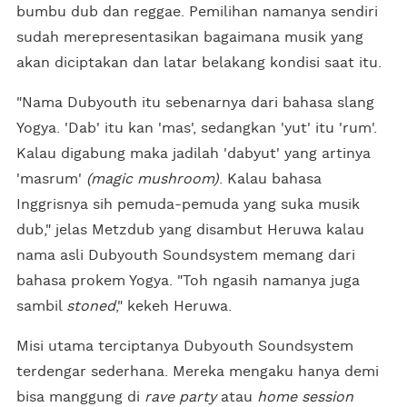
bumbu dub dan reggae. Pemilihan namanya sendiri
sudah merepresentasikan bagaimana musik yang
akan diciptakan dan latar belakang kondisi saat itu.
"Nama Dubyouth itu sebenarnya dari bahasa slang
Yogya. 'Dab' itu kan 'mas', sedangkan 'yut' itu 'rum'.
Kalau digabung maka jadilah 'dabyut' yang artinya
'masrum'
(magic mushroom)
. Kalau bahasa
Inggrisnya sih pemuda-pemuda yang suka musik
dub," jelas Metzdub yang disambut Heruwa kalau
nama asli Dubyouth Soundsystem memang dari
bahasa prokem Yogya. "Toh ngasih namanya juga
sambil
stoned
," kekeh Heruwa.
Misi utama terciptanya Dubyouth Soundsystem
terdengar sederhana. Mereka mengaku hanya demi
bisa manggung di
rave party
atau
home session