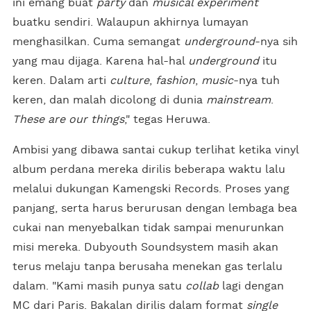
ini emang buat
party
dan
musical experiment
buatku sendiri. Walaupun akhirnya lumayan
menghasilkan. Cuma semangat
underground
-nya sih
yang mau dijaga. Karena hal-hal
underground
itu
keren. Dalam arti
culture
,
fashion
,
music
-nya tuh
keren, dan malah dicolong di dunia
mainstream
.
These are our things
," tegas Heruwa.
Ambisi yang dibawa santai cukup terlihat ketika vinyl
album perdana mereka dirilis beberapa waktu lalu
melalui dukungan Kamengski Records. Proses yang
panjang, serta harus berurusan dengan lembaga bea
cukai nan menyebalkan tidak sampai menurunkan
misi mereka. Dubyouth Soundsystem masih akan
terus melaju tanpa berusaha menekan gas terlalu
dalam. "Kami masih punya satu
collab
lagi dengan
MC dari Paris. Bakalan dirilis dalam format
single