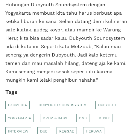
Hubungan Dubyouth Soundsystem dengan
Yogyakarta membuat kita tahu harus berbuat apa
ketika liburan ke sana. Selain datang demi kulineran
sate klatak, gudeg koyor, atau mampir ke Warung
Heru; kita bisa sadar kalau Dubyouth Soundsystem
ada di kota ini. Seperti kata Metzdub, "Kalau mau
seneng ya dengerin Dubyouth. Jadi kalo ketemu
temen dan mau masalah hilang, dateng aja ke kami.
Kami senang menjadi sosok seperti itu karena
mungkin kami lelaki penghibur hahaha."
Tags
CXOMEDIA
DUBYOUTH SOUNDSYSTEM
DUBYOUTH
YOGYAKARTA
DRUM & BASS
DNB
MUSIK
INTERVIEW
DUB
REGGAE
HERUWA