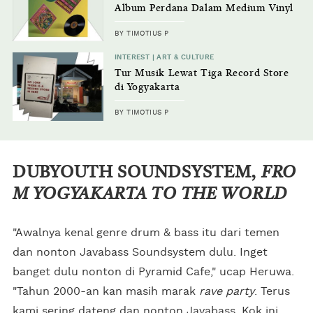
Album Perdana Dalam Medium Vinyl
BY TIMOTIUS P
INTEREST | ART & CULTURE
Tur Musik Lewat Tiga Record Store
di Yogyakarta
BY TIMOTIUS P
DUBYOUTH SOUNDSYSTEM,
FRO
M YOGYAKARTA TO THE WORLD
"Awalnya kenal genre drum & bass itu dari temen
dan nonton Javabass Soundsystem dulu. Inget
banget dulu nonton di Pyramid Cafe," ucap Heruwa.
"Tahun 2000-an kan masih marak
rave party
. Terus
kami sering dateng dan nonton Javabass. Kok ini