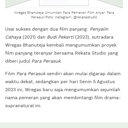
Wregas Bhanuteja Umumkan Para Pemeran Film Anyar 'Para
Perasuk'/Foto: Instagram: @rekatastudio
Usai sukses dengan dua film panjang:
Penyalin
Cahaya
(2021) dan
Budi Pekerti
(2023), sutradara
Wregas Bhanuteja kembali mengumumkan proyek
film panjang teranyar bersama Rekata Studio yang
diberi judul
Para Perasuk
.
Film
Para Perasuk
sendiri akan mulai digarap dalam
waktu dekat, sedangkan per hari Senin 5 Agustus
2023 ini, Wregas baru saja mengumumkan sejumlah
nama pemeran yang akan membintangi film drama-
supranatural ini.