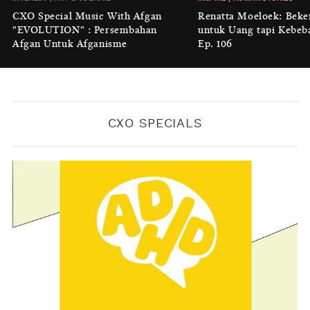
Luruhnya Daun Terakhir: Kala
CXO Special Music With Afgan
Renatta Moeloek: Beke
'Benteng Alam' yang Tak Lagi Bisa
"EVOLUTION" : Persembahan
untuk Uang tapi Kebeb
Melindungi
Afgan Untuk Afganisme
Ep. 106
BY
KONTRIBUTOR CXO MEDIA
CXO SPECIALS