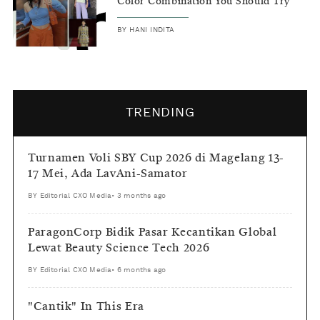
Color Combination You Should Try
BY
HANI INDITA
TRENDING
Turnamen Voli SBY Cup 2026 di Magelang 13-
17 Mei, Ada LavAni-Samator
BY
Editorial CXO Media
•
3 months ago
ParagonCorp Bidik Pasar Kecantikan Global
Lewat Beauty Science Tech 2026
BY
Editorial CXO Media
•
6 months ago
"Cantik" In This Era