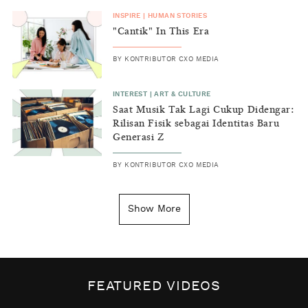
INSPIRE
|
HUMAN STORIES
"Cantik" In This Era
BY
KONTRIBUTOR CXO MEDIA
INTEREST
|
ART & CULTURE
Saat Musik Tak Lagi Cukup Didengar:
Rilisan Fisik sebagai Identitas Baru
Generasi Z
BY
KONTRIBUTOR CXO MEDIA
INSIGHT
|
GENERAL KNOWLEDGE
Kenapa Tahun Baru Ditandai pada
Show More
Tanggal 1 Januari?
BY
DIAN ROSALINA
INSPIRE
|
HUMAN STORIES
Biaya Tersembunyi dari Insecurity
FEATURED VIDEOS
Perempuan