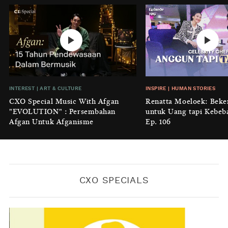
BY
KONTRIBUTOR CXO MEDIA
INTEREST
|
HOME
No Place Like: Camping Ground
Cidulang
BY
KONTRIBUTOR CXO MEDIA
INSIGHT
|
GENERAL KNOWLEDGE
INTEREST
|
ART & CULTURE
INSPIRE
|
HUMAN STORIES
Luruhnya Daun Terakhir: Kala
CXO Special Music With Afgan
Renatta Moeloek: Beke
'Benteng Alam' yang Tak Lagi Bisa
"EVOLUTION" : Persembahan
untuk Uang tapi Kebeb
Melindungi
Afgan Untuk Afganisme
Ep. 106
BY
KONTRIBUTOR CXO MEDIA
CXO SPECIALS