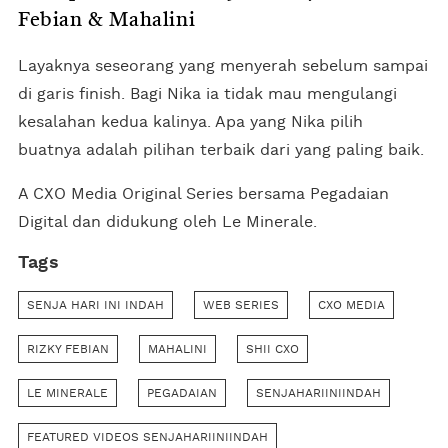
Febian & Mahalini
Layaknya seseorang yang menyerah sebelum sampai
di garis finish. Bagi Nika ia tidak mau mengulangi
kesalahan kedua kalinya. Apa yang Nika pilih
buatnya adalah pilihan terbaik dari yang paling baik.
A CXO Media Original Series bersama Pegadaian
Digital dan didukung oleh Le Minerale.
Tags
SENJA HARI INI INDAH
WEB SERIES
CXO MEDIA
RIZKY FEBIAN
MAHALINI
SHII CXO
LE MINERALE
PEGADAIAN
SENJAHARIINIINDAH
FEATURED VIDEOS SENJAHARIINIINDAH