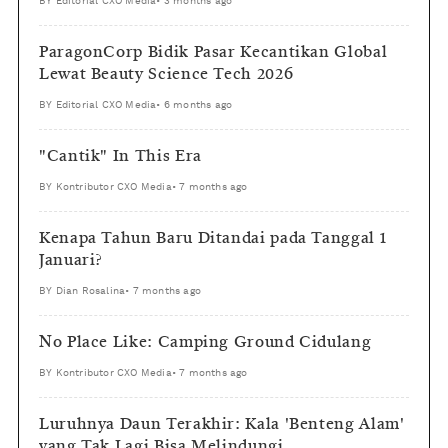
BY
Editorial CXO Media
•
3 months ago
ParagonCorp Bidik Pasar Kecantikan Global
Lewat Beauty Science Tech 2026
BY
Editorial CXO Media
•
6 months ago
"Cantik" In This Era
BY
Kontributor CXO Media
•
7 months ago
Kenapa Tahun Baru Ditandai pada Tanggal 1
Januari?
BY
Dian Rosalina
•
7 months ago
No Place Like: Camping Ground Cidulang
BY
Kontributor CXO Media
•
7 months ago
Luruhnya Daun Terakhir: Kala 'Benteng Alam'
yang Tak Lagi Bisa Melindungi