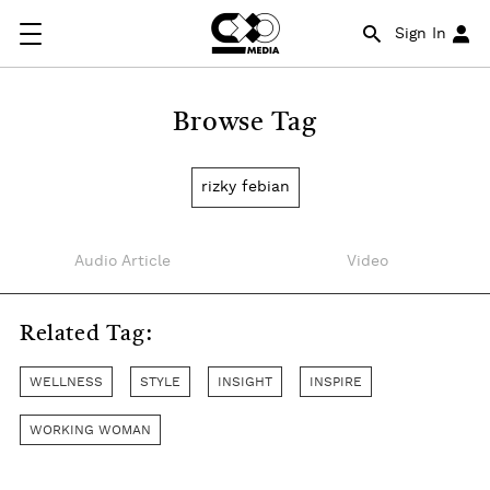
Sign In
Browse Tag
rizky febian
Audio Article
Video
Related Tag:
WELLNESS
STYLE
INSIGHT
INSPIRE
WORKING WOMAN