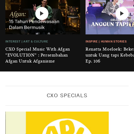
INTEREST
|
HOME
No Place Like: Camping Ground
Cidulang
BY
KONTRIBUTOR CXO MEDIA
INSIGHT
|
GENERAL KNOWLEDGE
INTEREST
|
ART & CULTURE
INSPIRE
|
HUMAN STORIES
Luruhnya Daun Terakhir: Kala
CXO Special Music With Afgan
Renatta Moeloek: Beke
'Benteng Alam' yang Tak Lagi Bisa
"EVOLUTION" : Persembahan
untuk Uang tapi Kebeb
Melindungi
Afgan Untuk Afganisme
Ep. 106
BY
KONTRIBUTOR CXO MEDIA
CXO SPECIALS