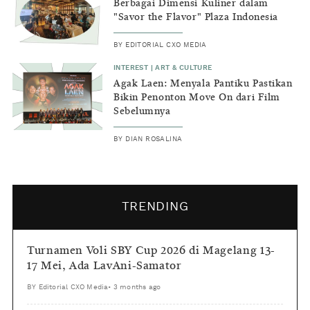
Berbagai Dimensi Kuliner dalam
"Savor the Flavor" Plaza Indonesia
BY
EDITORIAL CXO MEDIA
INTEREST
|
ART & CULTURE
Agak Laen: Menyala Pantiku Pastikan
Bikin Penonton Move On dari Film
Sebelumnya
BY
DIAN ROSALINA
TRENDING
Turnamen Voli SBY Cup 2026 di Magelang 13-
17 Mei, Ada LavAni-Samator
BY
Editorial CXO Media
•
3 months ago