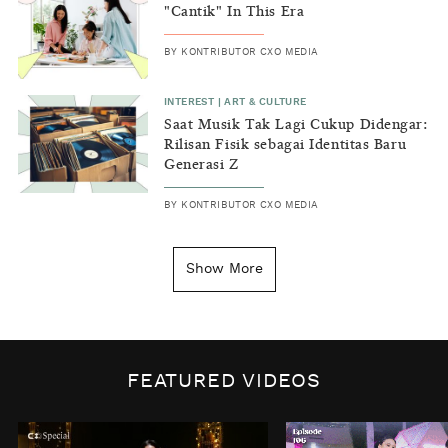
"Cantik" In This Era
BY
KONTRIBUTOR CXO MEDIA
INTEREST
|
ART & CULTURE
Saat Musik Tak Lagi Cukup Didengar:
Rilisan Fisik sebagai Identitas Baru
Generasi Z
BY
KONTRIBUTOR CXO MEDIA
INSIGHT
|
GENERAL KNOWLEDGE
Kenapa Tahun Baru Ditandai pada
Show More
Tanggal 1 Januari?
BY
DIAN ROSALINA
INSPIRE
|
HUMAN STORIES
Biaya Tersembunyi dari Insecurity
FEATURED VIDEOS
Perempuan
BY
KONTRIBUTOR CXO MEDIA