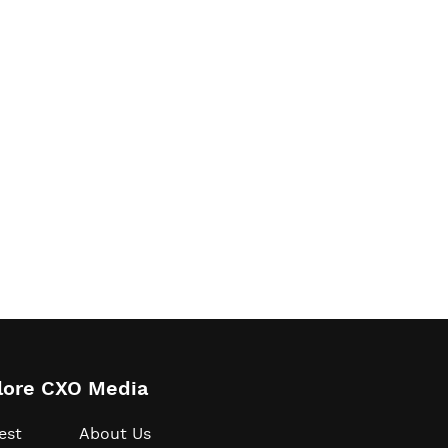
lore CXO Media
est
About Us