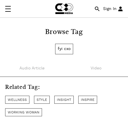
Sign In
Browse Tag
fyi cxo
Audio Article
Video
Related Tag:
WELLNESS
STYLE
INSIGHT
INSPIRE
WORKING WOMAN