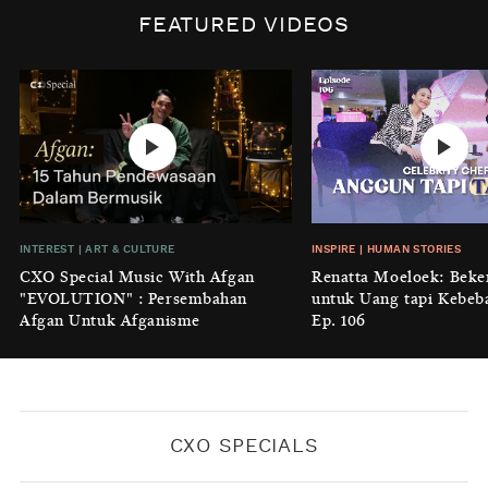
Biaya Tersembunyi dari Insecurity
FEATURED VIDEOS
Perempuan
BY
KONTRIBUTOR CXO MEDIA
INTEREST
|
HOME
No Place Like: Camping Ground
Cidulang
BY
KONTRIBUTOR CXO MEDIA
INSIGHT
|
GENERAL KNOWLEDGE
INTEREST
|
ART & CULTURE
INSPIRE
|
HUMAN STORIES
Luruhnya Daun Terakhir: Kala
CXO Special Music With Afgan
Renatta Moeloek: Beke
'Benteng Alam' yang Tak Lagi Bisa
"EVOLUTION" : Persembahan
untuk Uang tapi Kebeb
Melindungi
Afgan Untuk Afganisme
Ep. 106
BY
KONTRIBUTOR CXO MEDIA
CXO SPECIALS