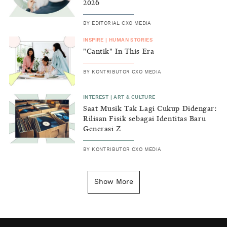
2026
BY
EDITORIAL CXO MEDIA
INSPIRE
|
HUMAN STORIES
"Cantik" In This Era
BY
KONTRIBUTOR CXO MEDIA
INTEREST
|
ART & CULTURE
Saat Musik Tak Lagi Cukup Didengar:
Rilisan Fisik sebagai Identitas Baru
Generasi Z
BY
KONTRIBUTOR CXO MEDIA
INSIGHT
|
GENERAL KNOWLEDGE
Kenapa Tahun Baru Ditandai pada
Show More
Tanggal 1 Januari?
BY
DIAN ROSALINA
INSPIRE
|
HUMAN STORIES