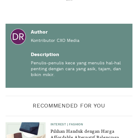
Author
Kontributor CXO Media
Description
Penulis-penulis kece yang menulis hal-hal
penting dengan cara yang asik, tajam, dan
bikin mikir.
RECOMMENDED FOR YOU
INTEREST
|
FASHION
Pilihan Handuk dengan Harga
Affordable Alternatif Balenciaga