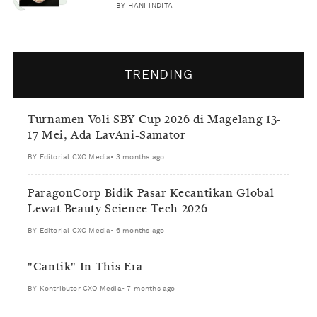
BY
HANI INDITA
TRENDING
Turnamen Voli SBY Cup 2026 di Magelang 13-
17 Mei, Ada LavAni-Samator
BY
Editorial CXO Media
•
3 months ago
ParagonCorp Bidik Pasar Kecantikan Global
Lewat Beauty Science Tech 2026
BY
Editorial CXO Media
•
6 months ago
"Cantik" In This Era
BY
Kontributor CXO Media
•
7 months ago