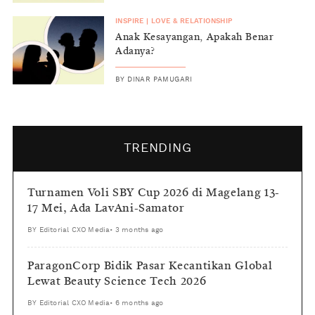
INSPIRE
|
LOVE & RELATIONSHIP
Anak Kesayangan, Apakah Benar
Adanya?
BY
DINAR PAMUGARI
TRENDING
Turnamen Voli SBY Cup 2026 di Magelang 13-
17 Mei, Ada LavAni-Samator
BY
Editorial CXO Media
•
3 months ago
ParagonCorp Bidik Pasar Kecantikan Global
Lewat Beauty Science Tech 2026
BY
Editorial CXO Media
•
6 months ago