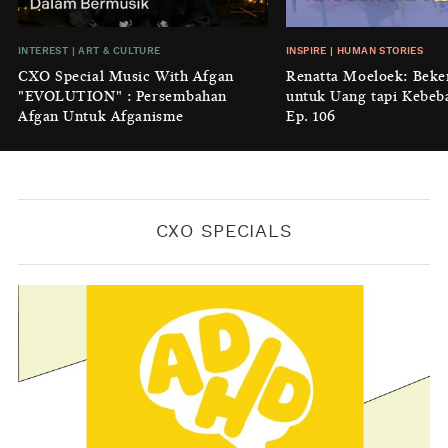
BY
KONTRIBUTOR CXO MEDIA
INSIGHT
|
GENERAL KNOWLEDGE
INTEREST
|
ART & CULTURE
INSPIRE
|
HUMAN STORIES
Luruhnya Daun Terakhir: Kala
CXO Special Music With Afgan
Renatta Moeloek: Beke
'Benteng Alam' yang Tak Lagi Bisa
"EVOLUTION" : Persembahan
untuk Uang tapi Kebeb
Melindungi
Afgan Untuk Afganisme
Ep. 106
BY
KONTRIBUTOR CXO MEDIA
CXO SPECIALS