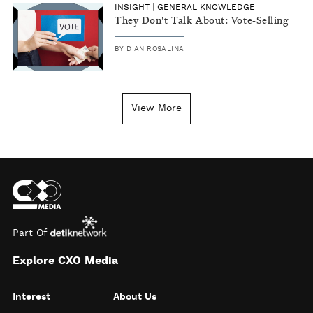
INSIGHT
|
GENERAL KNOWLEDGE
They Don't Talk About: Vote-Selling
BY
DIAN ROSALINA
View More
Part Of
Explore CXO Media
Interest
About Us