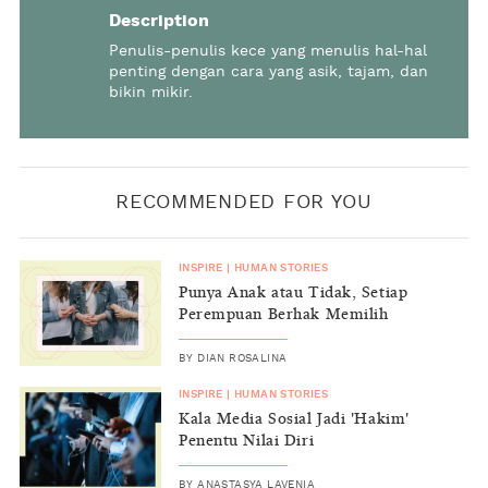
Description
Penulis-penulis kece yang menulis hal-hal
penting dengan cara yang asik, tajam, dan
bikin mikir.
RECOMMENDED FOR YOU
INSPIRE
|
HUMAN STORIES
Punya Anak atau Tidak, Setiap
Perempuan Berhak Memilih
BY
DIAN ROSALINA
INSPIRE
|
HUMAN STORIES
Kala Media Sosial Jadi 'Hakim'
Penentu Nilai Diri
BY
ANASTASYA LAVENIA