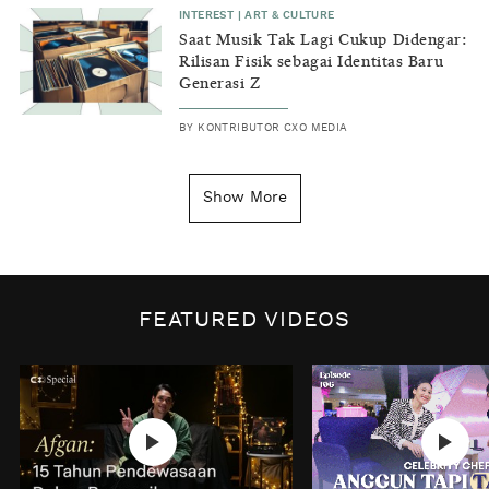
INTEREST
|
ART & CULTURE
Saat Musik Tak Lagi Cukup Didengar:
Rilisan Fisik sebagai Identitas Baru
Generasi Z
BY
KONTRIBUTOR CXO MEDIA
INSIGHT
|
GENERAL KNOWLEDGE
Kenapa Tahun Baru Ditandai pada
Show More
Tanggal 1 Januari?
BY
DIAN ROSALINA
INSPIRE
|
HUMAN STORIES
Biaya Tersembunyi dari Insecurity
FEATURED VIDEOS
Perempuan
BY
KONTRIBUTOR CXO MEDIA
INTEREST
|
HOME
No Place Like: Camping Ground
Cidulang