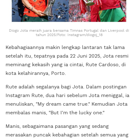
Diogo Jota meraih juara bersama Timnas Portugal dan Liverpool di
tahun 2025/Foto: Instagram/diogoj_18
Kebahagiaannya makin lengkap lantaran tak lama
setelah itu, tepatnya pada 22 Juni 2025, Jota resmi
meminang kekasih yang ia cintai, Rute Cardoso, di
kota kelahirannya, Porto.
Rute adalah segalanya bagi Jota. Dalam postingan
Instagram Rute, dua hari sebelum Jota meniggal, ia
menuliskan, "My dream came true." Kemudian Jota
membalas manis, "But I'm the lucky one."
Manis, sebagaimana pasangan yang sedang
merasakan puncak kebahagian setelah semua yang