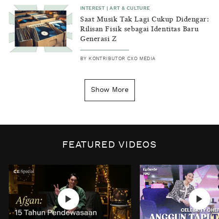
INTEREST
|
ART & CULTURE
Saat Musik Tak Lagi Cukup Didengar:
Rilisan Fisik sebagai Identitas Baru
Generasi Z
BY
KONTRIBUTOR CXO MEDIA
INSIGHT
|
GENERAL KNOWLEDGE
Kenapa Tahun Baru Ditandai pada
Show More
Tanggal 1 Januari?
BY
DIAN ROSALINA
INSPIRE
|
HUMAN STORIES
Biaya Tersembunyi dari Insecurity
FEATURED VIDEOS
Perempuan
BY
KONTRIBUTOR CXO MEDIA
INTEREST
|
HOME
No Place Like: Camping Ground
Cidulang