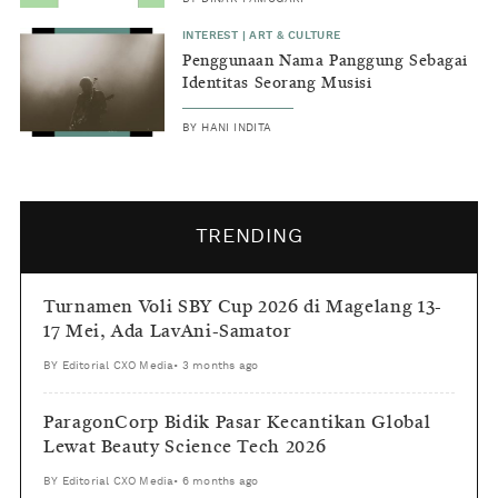
INTEREST
|
ART & CULTURE
Penggunaan Nama Panggung Sebagai
Identitas Seorang Musisi
BY
HANI INDITA
TRENDING
Turnamen Voli SBY Cup 2026 di Magelang 13-
17 Mei, Ada LavAni-Samator
BY
Editorial CXO Media
•
3 months ago
ParagonCorp Bidik Pasar Kecantikan Global
Lewat Beauty Science Tech 2026
BY
Editorial CXO Media
•
6 months ago