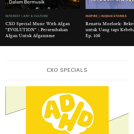
BY
KONTRIBUTOR CXO MEDIA
INSIGHT
|
GENERAL KNOWLEDGE
INTEREST
|
ART & CULTURE
INSPIRE
|
HUMAN STORIES
Luruhnya Daun Terakhir: Kala
CXO Special Music With Afgan
Renatta Moeloek: Beke
'Benteng Alam' yang Tak Lagi Bisa
"EVOLUTION" : Persembahan
untuk Uang tapi Kebeb
Melindungi
Afgan Untuk Afganisme
Ep. 106
BY
KONTRIBUTOR CXO MEDIA
CXO SPECIALS