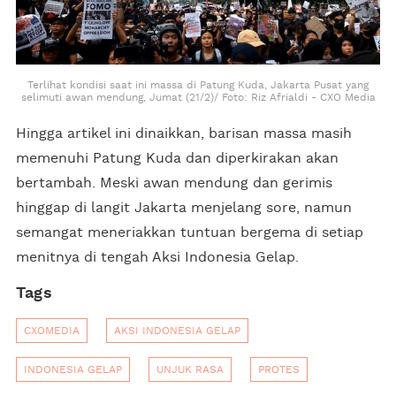
Terlihat kondisi saat ini massa di Patung Kuda, Jakarta Pusat yang
selimuti awan mendung, Jumat (21/2)/ Foto: Riz Afrialdi - CXO Media
Hingga artikel ini dinaikkan, barisan massa masih
memenuhi Patung Kuda dan diperkirakan akan
bertambah. Meski awan mendung dan gerimis
hinggap di langit Jakarta menjelang sore, namun
semangat meneriakkan tuntuan bergema di setiap
menitnya di tengah Aksi Indonesia Gelap.
Tags
CXOMEDIA
AKSI INDONESIA GELAP
INDONESIA GELAP
UNJUK RASA
PROTES