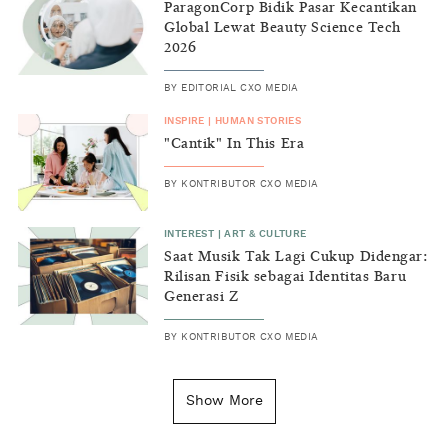
ParagonCorp Bidik Pasar Kecantikan
Global Lewat Beauty Science Tech
2026
BY
EDITORIAL CXO MEDIA
INSPIRE
|
HUMAN STORIES
"Cantik" In This Era
BY
KONTRIBUTOR CXO MEDIA
INTEREST
|
ART & CULTURE
Saat Musik Tak Lagi Cukup Didengar:
Rilisan Fisik sebagai Identitas Baru
Generasi Z
BY
KONTRIBUTOR CXO MEDIA
INSIGHT
|
GENERAL KNOWLEDGE
Kenapa Tahun Baru Ditandai pada
Show More
Tanggal 1 Januari?