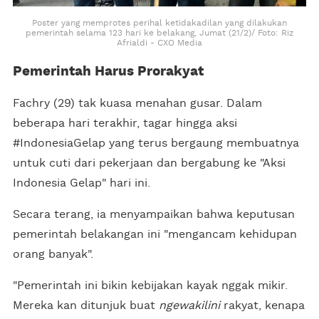
Poster yang memprotes perihal ketidakadilan yang dilakukan
pemerintah selama 123 hari ke belakang, Jumat (21/2)/ Foto: Riz
Afrialdi - CXO Media
Pemerintah Harus Prorakyat
Fachry (29) tak kuasa menahan gusar. Dalam
beberapa hari terakhir, tagar hingga aksi
#IndonesiaGelap yang terus bergaung membuatnya
untuk cuti dari pekerjaan dan bergabung ke "Aksi
Indonesia Gelap" hari ini.
Secara terang, ia menyampaikan bahwa keputusan
pemerintah belakangan ini "mengancam kehidupan
orang banyak".
"Pemerintah ini bikin kebijakan kayak nggak mikir.
Mereka kan ditunjuk buat
ngewakilini
rakyat, kenapa