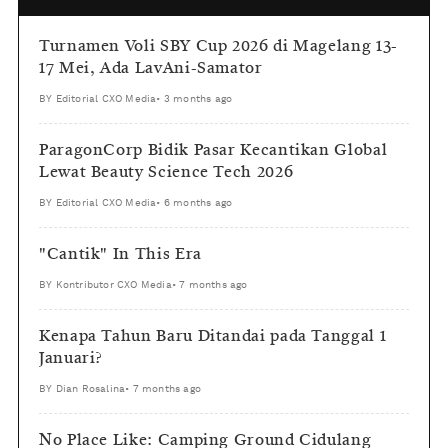
Turnamen Voli SBY Cup 2026 di Magelang 13-
17 Mei, Ada LavAni-Samator
BY
Editorial CXO Media
•
3 months ago
ParagonCorp Bidik Pasar Kecantikan Global
Lewat Beauty Science Tech 2026
BY
Editorial CXO Media
•
6 months ago
"Cantik" In This Era
BY
Kontributor CXO Media
•
7 months ago
Kenapa Tahun Baru Ditandai pada Tanggal 1
Januari?
BY
Dian Rosalina
•
7 months ago
No Place Like: Camping Ground Cidulang