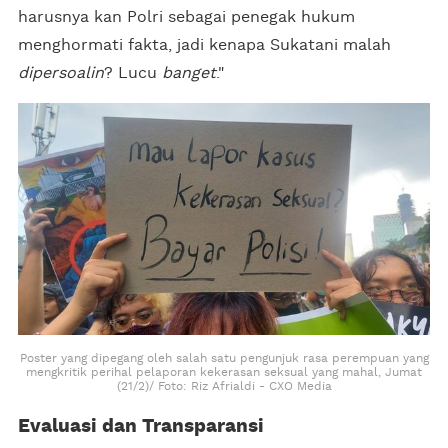
harusnya kan Polri sebagai penegak hukum
menghormati fakta, jadi kenapa Sukatani malah
dipersoalin
? Lucu
banget
."
Poster yang dipegang oleh salah satu pengunjuk rasa perempuan yang
mengkritik perihal pelaporan kekerasan seksual yang mahal, Jumat
(21/2)/ Foto: Riz Afrialdi - CXO Media
Evaluasi dan Transparansi