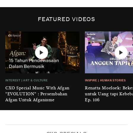
BY
DIAN ROSALINA
INSPIRE
|
HUMAN STORIES
Biaya Tersembunyi dari Insecurity
FEATURED VIDEOS
Perempuan
BY
KONTRIBUTOR CXO MEDIA
INTEREST
|
HOME
No Place Like: Camping Ground
Cidulang
BY
KONTRIBUTOR CXO MEDIA
INSIGHT
|
GENERAL KNOWLEDGE
INTEREST
|
ART & CULTURE
INSPIRE
|
HUMAN STORIES
Luruhnya Daun Terakhir: Kala
CXO Special Music With Afgan
Renatta Moeloek: Beke
'Benteng Alam' yang Tak Lagi Bisa
"EVOLUTION" : Persembahan
untuk Uang tapi Kebeb
Melindungi
Afgan Untuk Afganisme
Ep. 106
BY
KONTRIBUTOR CXO MEDIA