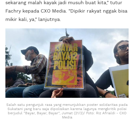
sekarang malah kayak jadi musuh buat kita," tutur
Fachry kepada CXO Media. "Dipikir rakyat nggak bisa
mikir kali, ya," lanjutnya.
Salah satu pengunjuk rasa yang menunjukkan poster solidaritas pada
Sukatani yang baru saja dipolisikan karena lagunya mengkritik polisi
berjudul "Bayar, Bayar, Bayar", Jumat (21/2)/ Foto: Riz Afrialdi - CXO
Media