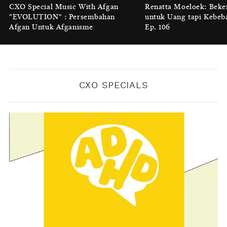
Luruhnya Daun Terakhir: Kala
CXO Special Music With Afgan
Renatta Moeloek: Beke
'Benteng Alam' yang Tak Lagi Bisa
"EVOLUTION" : Persembahan
untuk Uang tapi Kebeb
Melindungi
Afgan Untuk Afganisme
Ep. 106
BY
KONTRIBUTOR CXO MEDIA
CXO SPECIALS