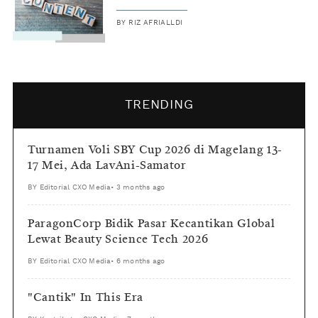
BY
RIZ AFRIALLDI
TRENDING
Turnamen Voli SBY Cup 2026 di Magelang 13-
17 Mei, Ada LavAni-Samator
BY
Editorial CXO Media
•
3 months ago
ParagonCorp Bidik Pasar Kecantikan Global
Lewat Beauty Science Tech 2026
BY
Editorial CXO Media
•
6 months ago
"Cantik" In This Era