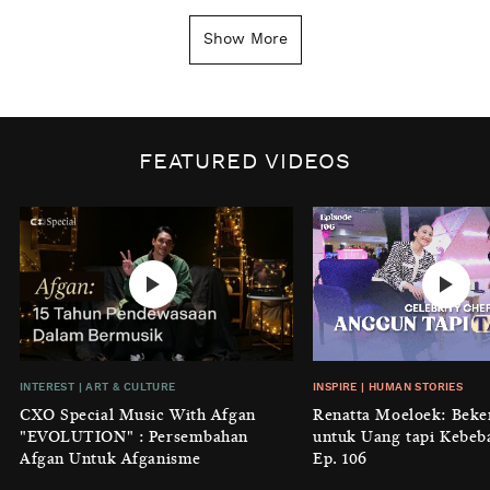
INSIGHT
|
GENERAL KNOWLEDGE
Kenapa Tahun Baru Ditandai pada
Show More
Tanggal 1 Januari?
BY
DIAN ROSALINA
INSPIRE
|
HUMAN STORIES
Biaya Tersembunyi dari Insecurity
FEATURED VIDEOS
Perempuan
BY
KONTRIBUTOR CXO MEDIA
INTEREST
|
HOME
No Place Like: Camping Ground
Cidulang
BY
KONTRIBUTOR CXO MEDIA
INSIGHT
|
GENERAL KNOWLEDGE
INTEREST
|
ART & CULTURE
INSPIRE
|
HUMAN STORIES
Luruhnya Daun Terakhir: Kala
CXO Special Music With Afgan
Renatta Moeloek: Beke
'Benteng Alam' yang Tak Lagi Bisa
"EVOLUTION" : Persembahan
untuk Uang tapi Kebeb
Melindungi
Afgan Untuk Afganisme
Ep. 106