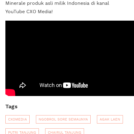
Minerale produk asli milik Indonesia di kanal
YouTube CXO Media!
Tags
CXOMEDIA
NGOBROL SORE SEMAUNYA
AGAK LAEN
PUTRI TANJUNG
CHAIRUL TANJUNG