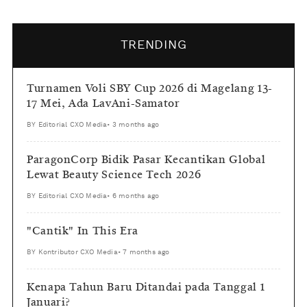
TRENDING
Turnamen Voli SBY Cup 2026 di Magelang 13-
17 Mei, Ada LavAni-Samator
BY
Editorial CXO Media
•
3 months ago
ParagonCorp Bidik Pasar Kecantikan Global
Lewat Beauty Science Tech 2026
BY
Editorial CXO Media
•
6 months ago
"Cantik" In This Era
BY
Kontributor CXO Media
•
7 months ago
Kenapa Tahun Baru Ditandai pada Tanggal 1
Januari?