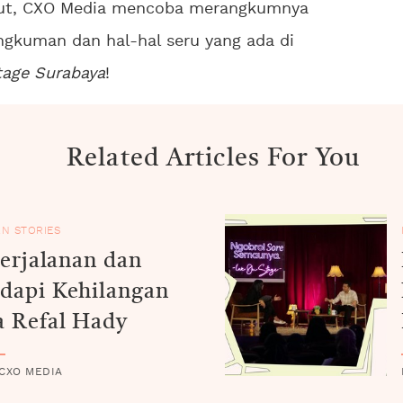
but, CXO Media mencoba merangkumnya
ngkuman dan hal-hal seru yang ada di
tage Surabaya
!
Related Articles For You
N STORIES
Perjalanan dan
dapi Kehilangan
 Refal Hady
 CXO MEDIA