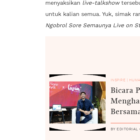
menyaksikan
live-talkshow
terse
untuk kalian semua. Yuk, simak ra
Ngobrol Sore Semaunya Live on S
INSPIRE
|
HUMA
Bicara 
Mengha
Bersama
BY EDITORIAL