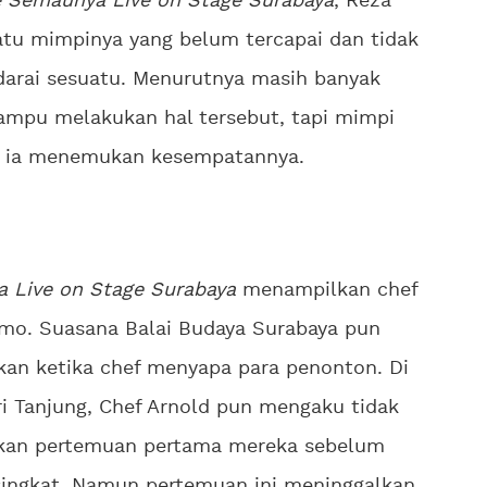
e Semaunya Live on Stage Surabaya
, Reza
u mimpinya yang belum tercapai dan tidak
adarai sesuatu. Menurutnya masih banyak
mpu melakukan hal tersebut, tapi mimpi
ai ia menemukan kesempatannya.
 Live on Stage Surabaya
menampilkan chef
omo. Suasana Balai Budaya Surabaya pun
kan ketika chef menyapa para penonton. Di
i Tanjung, Chef Arnold pun mengaku tidak
ahkan pertemuan pertama mereka sebelum
singkat. Namun pertemuan ini meninggalkan