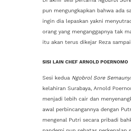
Di akhir sesi pertama
Ngobrol Sor
pun mengungkapkan bahwa ada sat
ingin dia lepaskan yakni menyutr
orang yang menganggapnya tak ma
itu akan terus dikejar Reza samp
SISI LAIN CHEF ARNOLD POERNOMO
Sesi kedua
Ngobrol Sore Semaunya
kelahiran Surabaya, Arnold Poern
menjadi lebih cair dan menyenang
awal perbincangannya dengan Putr
mengenal Putri secara pribadi b
pandemi pun sebatas perkenalan 