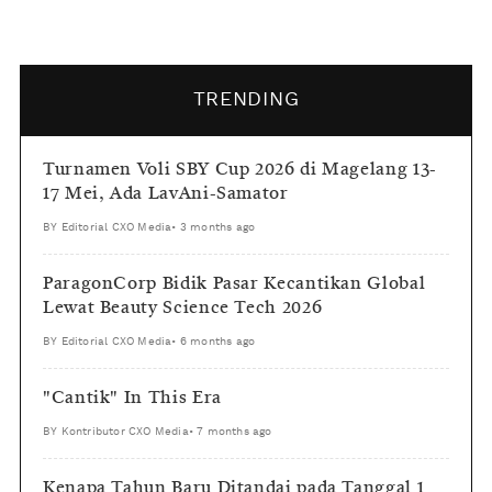
TRENDING
Turnamen Voli SBY Cup 2026 di Magelang 13-
17 Mei, Ada LavAni-Samator
BY
Editorial CXO Media
•
3 months ago
ParagonCorp Bidik Pasar Kecantikan Global
Lewat Beauty Science Tech 2026
BY
Editorial CXO Media
•
6 months ago
"Cantik" In This Era
BY
Kontributor CXO Media
•
7 months ago
Kenapa Tahun Baru Ditandai pada Tanggal 1