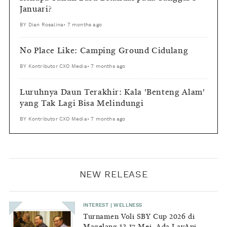
Januari?
BY
Dian Rosalina
•
7 months ago
No Place Like: Camping Ground Cidulang
BY
Kontributor CXO Media
•
7 months ago
Luruhnya Daun Terakhir: Kala 'Benteng Alam'
yang Tak Lagi Bisa Melindungi
BY
Kontributor CXO Media
•
7 months ago
NEW RELEASE
INTEREST
|
WELLNESS
Turnamen Voli SBY Cup 2026 di
Magelang 13-17 Mei, Ada LavAni-