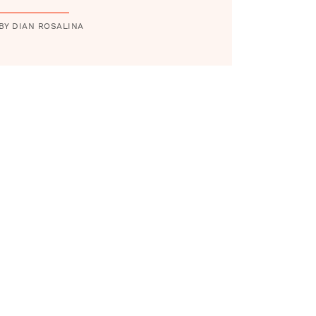
Spectrum Restaurant
BY DIAN ROSALINA