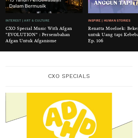
BY
KONTRIBUTOR CXO MEDIA
INSIGHT
|
GENERAL KNOWLEDGE
INTEREST
|
ART & CULTURE
INSPIRE
|
HUMAN STORIES
Luruhnya Daun Terakhir: Kala
CXO Special Music With Afgan
Renatta Moeloek: Beke
'Benteng Alam' yang Tak Lagi Bisa
"EVOLUTION" : Persembahan
untuk Uang tapi Kebeb
Melindungi
Afgan Untuk Afganisme
Ep. 106
BY
KONTRIBUTOR CXO MEDIA
CXO SPECIALS