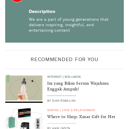
Description
We are a part of young generations that
delivers inspiring, insightful, and
entertaining content
RECOMMENDED FOR YOU
INTEREST
|
WELLNESS
Ini yang Bikin Serum Wajahmu
Enggak Ampuh!
BY
DIAN ROSALINA
INSPIRE
|
LOVE & RELATIONSHIP
Where to Shop: Xmas Gift for Her
BY
HANI INDITA