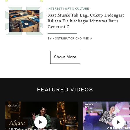
INTEREST
|
ART & CULTURE
Saat Musik Tak Lagi Cukup Didengar:
Rilisan Fisik sebagai Identitas Baru
Generasi Z
BY
KONTRIBUTOR CXO MEDIA
INSIGHT
|
GENERAL KNOWLEDGE
Kenapa Tahun Baru Ditandai pada
Show More
Tanggal 1 Januari?
BY
DIAN ROSALINA
INSPIRE
|
HUMAN STORIES
Biaya Tersembunyi dari Insecurity
FEATURED VIDEOS
Perempuan
BY
KONTRIBUTOR CXO MEDIA
INTEREST
|
HOME
No Place Like: Camping Ground
Cidulang