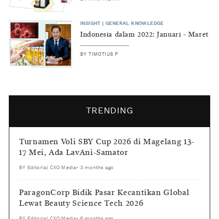
INSIGHT
|
GENERAL KNOWLEDGE
Indonesia dalam 2022: Januari - Maret
BY
TIMOTIUS P
TRENDING
Turnamen Voli SBY Cup 2026 di Magelang 13-
17 Mei, Ada LavAni-Samator
BY
Editorial CXO Media
•
3 months ago
ParagonCorp Bidik Pasar Kecantikan Global
Lewat Beauty Science Tech 2026
BY
Editorial CXO Media
•
6 months ago