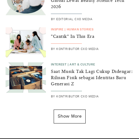
Global Lewat Beauty Science Tech
2026
BY
EDITORIAL CXO MEDIA
INSPIRE
|
HUMAN STORIES
"Cantik" In This Era
BY
KONTRIBUTOR CXO MEDIA
INTEREST
|
ART & CULTURE
Saat Musik Tak Lagi Cukup Didengar:
Rilisan Fisik sebagai Identitas Baru
Generasi Z
BY
KONTRIBUTOR CXO MEDIA
INSIGHT
|
GENERAL KNOWLEDGE
Kenapa Tahun Baru Ditandai pada
Show More
Tanggal 1 Januari?
BY
DIAN ROSALINA