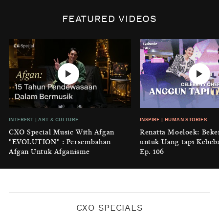
INSPIRE
|
HUMAN STORIES
Biaya Tersembunyi dari Insecurity
FEATURED VIDEOS
Perempuan
BY
KONTRIBUTOR CXO MEDIA
INTEREST
|
HOME
No Place Like: Camping Ground
Cidulang
BY
KONTRIBUTOR CXO MEDIA
INSIGHT
|
GENERAL KNOWLEDGE
INTEREST
|
ART & CULTURE
INSPIRE
|
HUMAN STORIES
Luruhnya Daun Terakhir: Kala
CXO Special Music With Afgan
Renatta Moeloek: Beke
'Benteng Alam' yang Tak Lagi Bisa
"EVOLUTION" : Persembahan
untuk Uang tapi Kebeb
Melindungi
Afgan Untuk Afganisme
Ep. 106
BY
KONTRIBUTOR CXO MEDIA
CXO SPECIALS