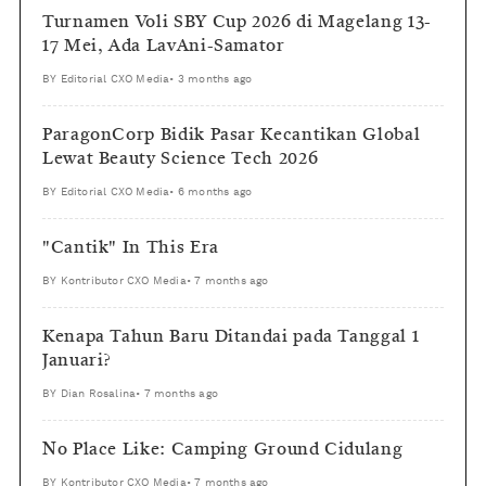
Turnamen Voli SBY Cup 2026 di Magelang 13-
17 Mei, Ada LavAni-Samator
BY
Editorial CXO Media
•
3 months ago
ParagonCorp Bidik Pasar Kecantikan Global
Lewat Beauty Science Tech 2026
BY
Editorial CXO Media
•
6 months ago
"Cantik" In This Era
BY
Kontributor CXO Media
•
7 months ago
Kenapa Tahun Baru Ditandai pada Tanggal 1
Januari?
BY
Dian Rosalina
•
7 months ago
No Place Like: Camping Ground Cidulang
BY
Kontributor CXO Media
•
7 months ago