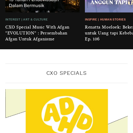
BY
KONTRIBUTOR CXO MEDIA
INSIGHT
|
GENERAL KNOWLEDGE
INTEREST
|
ART & CULTURE
INSPIRE
|
HUMAN STORIES
Luruhnya Daun Terakhir: Kala
CXO Special Music With Afgan
Renatta Moeloek: Beke
'Benteng Alam' yang Tak Lagi Bisa
"EVOLUTION" : Persembahan
untuk Uang tapi Kebeb
Melindungi
Afgan Untuk Afganisme
Ep. 106
BY
KONTRIBUTOR CXO MEDIA
CXO SPECIALS