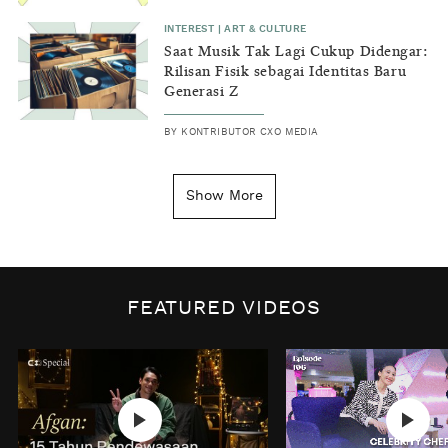
INTEREST
|
ART & CULTURE
Saat Musik Tak Lagi Cukup Didengar:
Rilisan Fisik sebagai Identitas Baru
Generasi Z
BY
KONTRIBUTOR CXO MEDIA
INSIGHT
|
GENERAL KNOWLEDGE
Kenapa Tahun Baru Ditandai pada
Show More
Tanggal 1 Januari?
BY
DIAN ROSALINA
INSPIRE
|
HUMAN STORIES
Biaya Tersembunyi dari Insecurity
FEATURED VIDEOS
Perempuan
BY
KONTRIBUTOR CXO MEDIA
INTEREST
|
HOME
No Place Like: Camping Ground
Cidulang