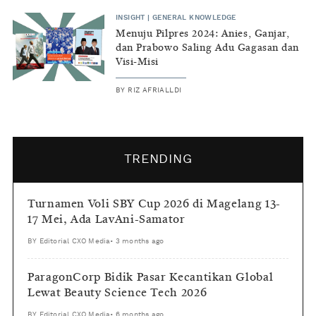
INSIGHT
|
GENERAL KNOWLEDGE
Menuju Pilpres 2024: Anies, Ganjar,
dan Prabowo Saling Adu Gagasan dan
Visi-Misi
BY
RIZ AFRIALLDI
TRENDING
Turnamen Voli SBY Cup 2026 di Magelang 13-
17 Mei, Ada LavAni-Samator
BY
Editorial CXO Media
•
3 months ago
ParagonCorp Bidik Pasar Kecantikan Global
Lewat Beauty Science Tech 2026
BY
Editorial CXO Media
•
6 months ago