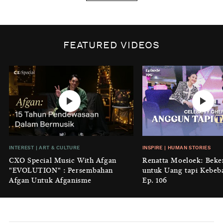
BY
DIAN ROSALINA
INSPIRE
|
HUMAN STORIES
Biaya Tersembunyi dari Insecurity
FEATURED VIDEOS
Perempuan
BY
KONTRIBUTOR CXO MEDIA
INTEREST
|
HOME
No Place Like: Camping Ground
Cidulang
BY
KONTRIBUTOR CXO MEDIA
INSIGHT
|
GENERAL KNOWLEDGE
INTEREST
|
ART & CULTURE
INSPIRE
|
HUMAN STORIES
Luruhnya Daun Terakhir: Kala
CXO Special Music With Afgan
Renatta Moeloek: Beke
'Benteng Alam' yang Tak Lagi Bisa
"EVOLUTION" : Persembahan
untuk Uang tapi Kebeb
Melindungi
Afgan Untuk Afganisme
Ep. 106
BY
KONTRIBUTOR CXO MEDIA