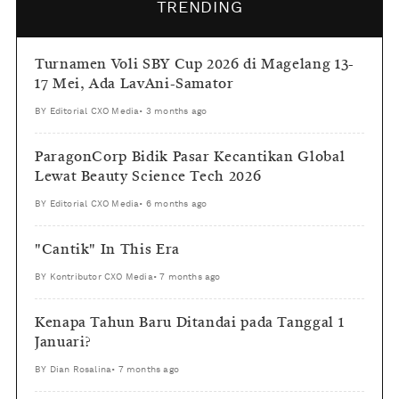
TRENDING
Turnamen Voli SBY Cup 2026 di Magelang 13-
17 Mei, Ada LavAni-Samator
BY
Editorial CXO Media
•
3 months ago
ParagonCorp Bidik Pasar Kecantikan Global
Lewat Beauty Science Tech 2026
BY
Editorial CXO Media
•
6 months ago
"Cantik" In This Era
BY
Kontributor CXO Media
•
7 months ago
Kenapa Tahun Baru Ditandai pada Tanggal 1
Januari?
BY
Dian Rosalina
•
7 months ago