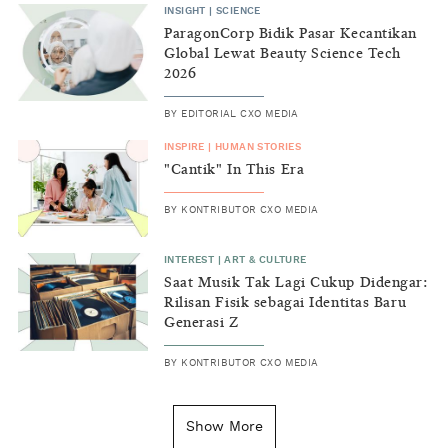
INSIGHT
|
SCIENCE
ParagonCorp Bidik Pasar Kecantikan
Global Lewat Beauty Science Tech
2026
BY
EDITORIAL CXO MEDIA
INSPIRE
|
HUMAN STORIES
"Cantik" In This Era
BY
KONTRIBUTOR CXO MEDIA
INTEREST
|
ART & CULTURE
Saat Musik Tak Lagi Cukup Didengar:
Rilisan Fisik sebagai Identitas Baru
Generasi Z
BY
KONTRIBUTOR CXO MEDIA
INSIGHT
|
GENERAL KNOWLEDGE
Kenapa Tahun Baru Ditandai pada
Show More
Tanggal 1 Januari?