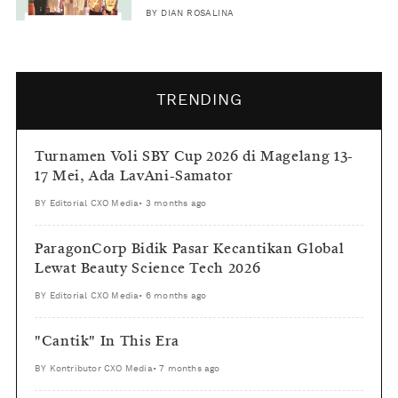
BY
DIAN ROSALINA
TRENDING
Turnamen Voli SBY Cup 2026 di Magelang 13-
17 Mei, Ada LavAni-Samator
BY
Editorial CXO Media
•
3 months ago
ParagonCorp Bidik Pasar Kecantikan Global
Lewat Beauty Science Tech 2026
BY
Editorial CXO Media
•
6 months ago
"Cantik" In This Era
BY
Kontributor CXO Media
•
7 months ago