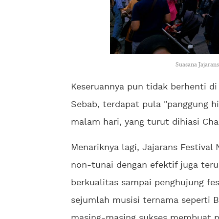
Suasana Jajaran
Keseruannya pun tidak berhenti di
Sebab, terdapat pula "panggung h
malam hari, yang turut dihiasi Ch
Menariknya lagi, Jajarans Festiv
non-tunai dengan efektif juga te
berkualitas sampai penghujung fe
sejumlah musisi ternama seperti B
masing-masing sukses membuat p