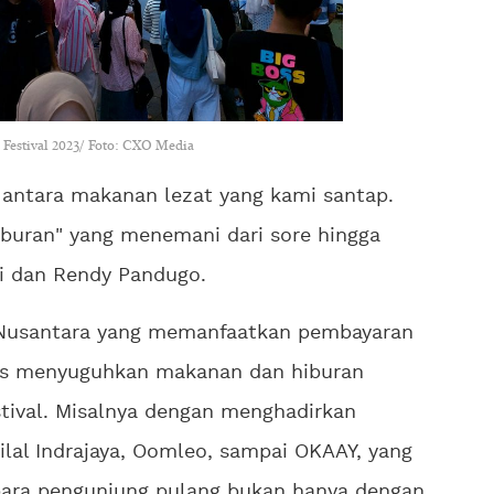
s Festival 2023/ Foto: CXO Media
 antara makanan lezat yang kami santap.
iburan" yang menemani dari sore hingga
ai dan Rendy Pandugo.
al Nusantara yang memanfaatkan pembayaran
rus menyuguhkan makanan dan hiburan
stival. Misalnya dengan menghadirkan
ilal Indrajaya, Oomleo, sampai OKAAY, yang
ara pengunjung pulang bukan hanya dengan