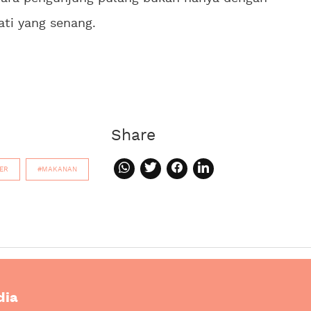
ati yang senang.
Share
ER
#MAKANAN
dia