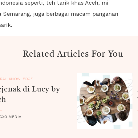
donesia seperti, teh tarik khas Aceh, mi
ia Semarang, juga berbagai macam panganan
arik.
Related Articles For You
RAL KNOWLEDGE
ejenak di Lucy by
ch
 CXO MEDIA