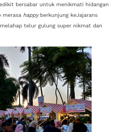
edikit bersabar untuk menikmati hidangan
ap merasa
happy
berkunjung keJajarans
l melahap telur gulung super nikmat dan