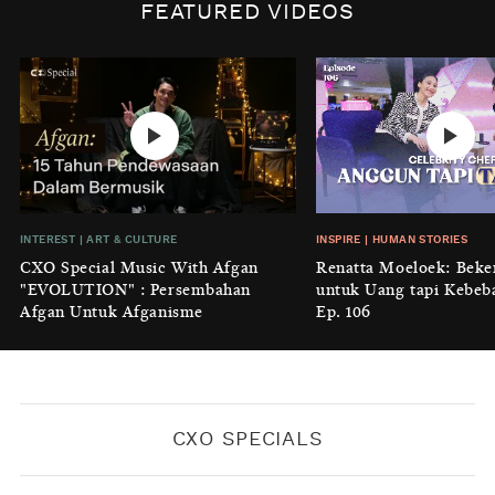
Biaya Tersembunyi dari Insecurity
FEATURED VIDEOS
Perempuan
BY
KONTRIBUTOR CXO MEDIA
INTEREST
|
HOME
No Place Like: Camping Ground
Cidulang
BY
KONTRIBUTOR CXO MEDIA
INSIGHT
|
GENERAL KNOWLEDGE
INTEREST
|
ART & CULTURE
INSPIRE
|
HUMAN STORIES
Luruhnya Daun Terakhir: Kala
CXO Special Music With Afgan
Renatta Moeloek: Beke
'Benteng Alam' yang Tak Lagi Bisa
"EVOLUTION" : Persembahan
untuk Uang tapi Kebeb
Melindungi
Afgan Untuk Afganisme
Ep. 106
BY
KONTRIBUTOR CXO MEDIA
CXO SPECIALS