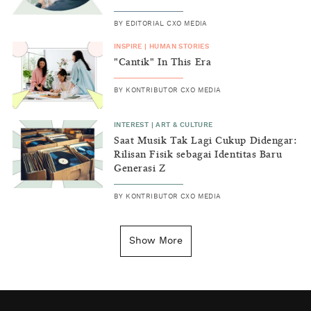
BY
EDITORIAL CXO MEDIA
INSPIRE
|
HUMAN STORIES
"Cantik" In This Era
BY
KONTRIBUTOR CXO MEDIA
INTEREST
|
ART & CULTURE
Saat Musik Tak Lagi Cukup Didengar:
Rilisan Fisik sebagai Identitas Baru
Generasi Z
BY
KONTRIBUTOR CXO MEDIA
INSIGHT
|
GENERAL KNOWLEDGE
Kenapa Tahun Baru Ditandai pada
Show More
Tanggal 1 Januari?
BY
DIAN ROSALINA
INSPIRE
|
HUMAN STORIES