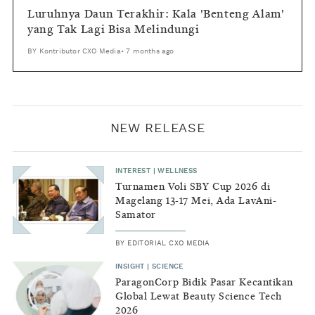
Luruhnya Daun Terakhir: Kala 'Benteng Alam'
yang Tak Lagi Bisa Melindungi
BY
Kontributor CXO Media
•
7 months ago
NEW RELEASE
INTEREST
|
WELLNESS
Turnamen Voli SBY Cup 2026 di
Magelang 13-17 Mei, Ada LavAni-
Samator
BY
EDITORIAL CXO MEDIA
INSIGHT
|
SCIENCE
ParagonCorp Bidik Pasar Kecantikan
Global Lewat Beauty Science Tech
2026