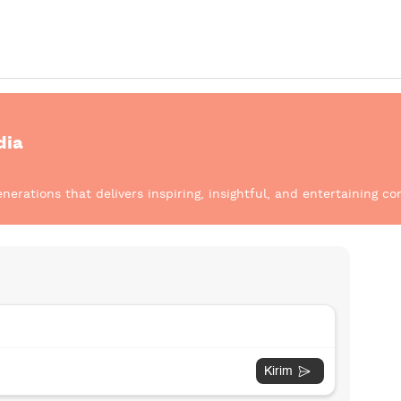
dia
nerations that delivers inspiring, insightful, and entertaining co