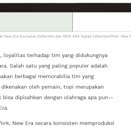
ial New Era Exclusive Collection dan NEW ERA Styles Collection/Foto: New 
, loyalitas terhadap tim yang didukungnya
ara. Salah satu yang paling populer adalah
akan berbagai memorabilia tim yang
 dikenakan oleh pemain, topi merupakan
k bisa dipisahkan dengan olahraga apa pun—
Era.
w York, New Era secara konsisten memproduksi