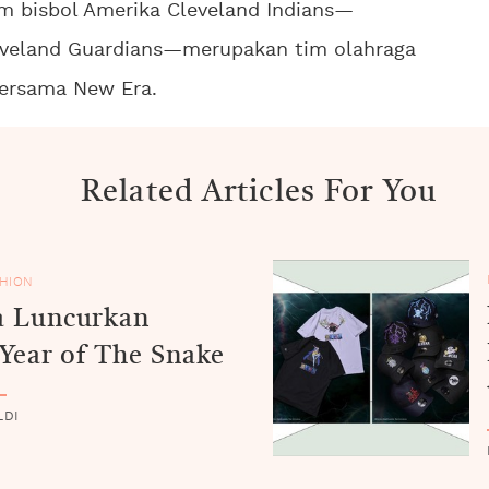
im bisbol Amerika Cleveland Indians—
eveland Guardians—merupakan tim olahraga
ersama New Era.
Related Articles For You
HION
a Luncurkan
 Year of The Snake
LDI