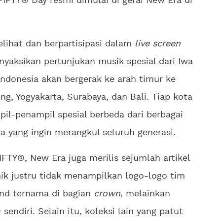
FIFTY® Day resmi dimulai di gerai New Era di
elihat dan berpartisipasi dalam
live screen
nyaksikan pertunjukan musik spesial dari Iwa
Indonesia akan bergerak ke arah timur ke
ng, Yogyakarta, Surabaya, dan Bali. Tiap kota
il-penampil spesial berbeda dari berbagai
Era yang ingin merangkul seluruh generasi.
IFTY®, New Era juga merilis sejumlah artikel
unik justru tidak menampilkan logo-logo tim
and ternama di bagian
crown
, melainkan
endiri. Selain itu, koleksi lain yang patut