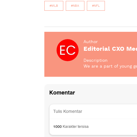
#MLB
#NBA
#NFL
Author
Editorial CXO Me
Description
We are a part of young ge