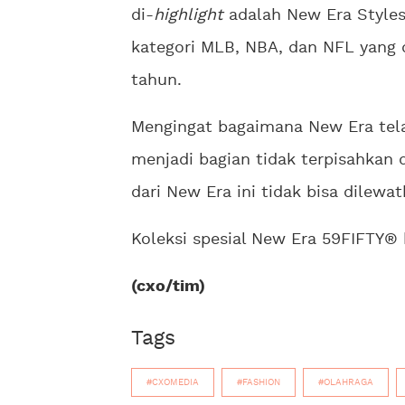
di-
highlight
adalah New Era Styles 
kategori MLB, NBA, dan NFL yang d
tahun.
Mengingat bagaimana New Era telah
menjadi bagian tidak terpisahkan 
dari New Era ini tidak bisa dilewat
Koleksi spesial New Era 59FIFTY® 
(cxo/tim)
Tags
#CXOMEDIA
#FASHION
#OLAHRAGA