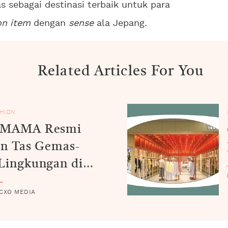
 sebagai destinasi terbaik untuk para
on item
dengan
sense
ala Jepang.
Related Articles For You
HION
SMAMA Resmi
n Tas Gemas-
Lingkungan di
OKYO Grand
 CXO MEDIA
ia