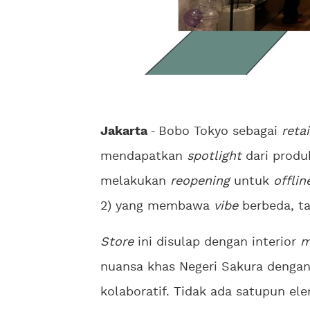
Jakarta
-
Bobo Tokyo sebagai
reta
mendapatkan
spotlight
dari produ
melakukan
reopening
untuk
offlin
2) yang membawa
vibe
berbeda, t
Store
ini disulap dengan interior
m
nuansa khas Negeri Sakura dengan
kolaboratif. Tidak ada satupun el