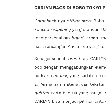
CARLYN BAGS DI BOBO TOKYO P
Comeback
-nya
offline store
Bobo T
konsep
reopening
yang standar. D
memperkenalkan
brand
terbaru m
hasil rancangan Alicia Lee yang te
Sebagai sebuah
brand
tas, CARLYN
pop dengan menggabungkan ele
barisan
handbag
yang sudah terse
2. Permainan material dan tekstu
quilted
-serta bentuk yang sanga
CARLYN bisa menjadi pilihan untu