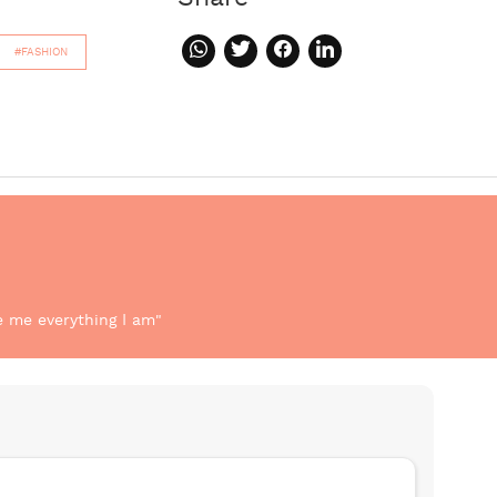
#FASHION
e me everything I am"