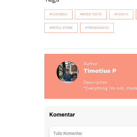
#CXOMEDIA
#BOBO TOKYO
#CARLYN
#RETAIL STORE
#TRENDINGCXO
Author
Timotius P
Description
"Everything I'm not, mad