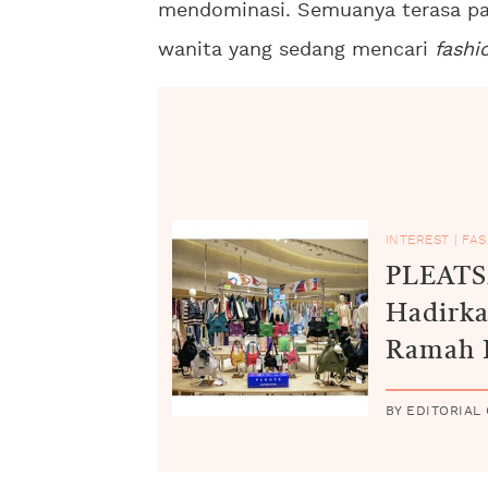
mendominasi. Semuanya terasa pas
wanita yang sedang mencari
fashi
INTEREST
|
FAS
PLEAT
Hadirka
Ramah 
BOBO T
BY EDITORIAL
Indones