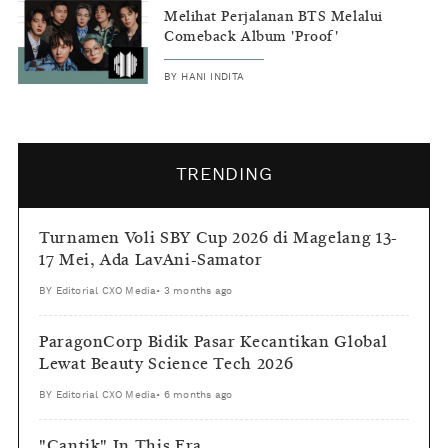
Melihat Perjalanan BTS Melalui
Comeback Album 'Proof'
BY
HANI INDITA
TRENDING
Turnamen Voli SBY Cup 2026 di Magelang 13-
17 Mei, Ada LavAni-Samator
BY
Editorial CXO Media
•
3 months ago
ParagonCorp Bidik Pasar Kecantikan Global
Lewat Beauty Science Tech 2026
BY
Editorial CXO Media
•
6 months ago
"Cantik" In This Era