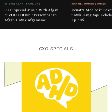
INSIGHT
|
GENERAL KNOWLEDGE
INTEREST
|
ART & CULTURE
INSPIRE
|
HUMAN STORIES
Luruhnya Daun Terakhir: Kala
CXO Special Music With Afgan
Renatta Moeloek: Beke
'Benteng Alam' yang Tak Lagi Bisa
"EVOLUTION" : Persembahan
untuk Uang tapi Kebeb
Melindungi
Afgan Untuk Afganisme
Ep. 106
BY
KONTRIBUTOR CXO MEDIA
CXO SPECIALS