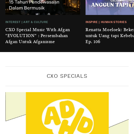
Cidulang
BY
KONTRIBUTOR CXO MEDIA
INSIGHT
|
GENERAL KNOWLEDGE
INTEREST
|
ART & CULTURE
INSPIRE
|
HUMAN STORIES
Luruhnya Daun Terakhir: Kala
CXO Special Music With Afgan
Renatta Moeloek: Beke
'Benteng Alam' yang Tak Lagi Bisa
"EVOLUTION" : Persembahan
untuk Uang tapi Kebeb
Melindungi
Afgan Untuk Afganisme
Ep. 106
BY
KONTRIBUTOR CXO MEDIA
CXO SPECIALS