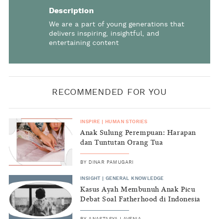
Description
We are a part of young generations that
delivers inspiring, insightful, and
entertaining content
RECOMMENDED FOR YOU
INSPIRE
|
HUMAN STORIES
Anak Sulung Perempuan: Harapan
dan Tuntutan Orang Tua
BY
DINAR PAMUGARI
INSIGHT
|
GENERAL KNOWLEDGE
Kasus Ayah Membunuh Anak Picu
Debat Soal Fatherhood di Indonesia
BY
ANASTASYA LAVENIA