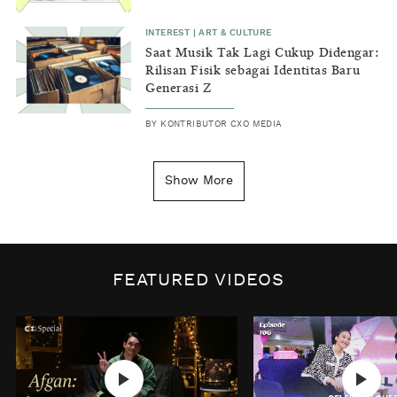
INTEREST
|
ART & CULTURE
Saat Musik Tak Lagi Cukup Didengar:
Rilisan Fisik sebagai Identitas Baru
Generasi Z
BY
KONTRIBUTOR CXO MEDIA
INSIGHT
|
GENERAL KNOWLEDGE
Kenapa Tahun Baru Ditandai pada
Show More
Tanggal 1 Januari?
BY
DIAN ROSALINA
INSPIRE
|
HUMAN STORIES
Biaya Tersembunyi dari Insecurity
FEATURED VIDEOS
Perempuan
BY
KONTRIBUTOR CXO MEDIA
INTEREST
|
HOME
No Place Like: Camping Ground