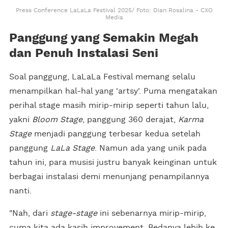
Press Conference LaLaLa Festival 2025/ Foto: Dian Rosalina - CXO
Media
Panggung yang Semakin Megah
dan Penuh Instalasi Seni
Soal panggung, LaLaLa Festival memang selalu
menampilkan hal-hal yang 'artsy'. Puma mengatakan
perihal stage masih mirip-mirip seperti tahun lalu,
yakni
Bloom Stage
, panggung 360 derajat,
Karma
Stage
menjadi panggung terbesar kedua setelah
panggung
LaLa Stage
. Namun ada yang unik pada
tahun ini, para musisi justru banyak keinginan untuk
berbagai instalasi demi menunjang penampilannya
nanti.
"Nah, dari
stage-stage
ini sebenarnya mirip-mirip,
cuma kita ada kasih improvement. Bedanya lebih ke