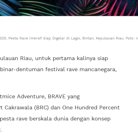
025, Pesta Rave Imersif Siap Digelar di Lagoi, Bintan, Kepulauan Riau. Foto: 
pulauan Riau, untuk pertama kalinya siap
 binar-dentuman festival rave mancanegara,
ytmice Adventure, BRAVE yang
rt Cakrawala (BRC) dan One Hundred Percent
pesta rave berskala dunia dengan konsep
.