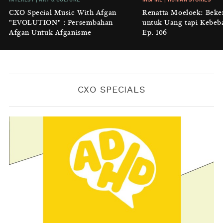
Luruhnya Daun Terakhir: Kala
CXO Special Music With Afgan
Renatta Moeloek: Beke
'Benteng Alam' yang Tak Lagi Bisa
"EVOLUTION" : Persembahan
untuk Uang tapi Kebeb
Melindungi
Afgan Untuk Afganisme
Ep. 106
BY
KONTRIBUTOR CXO MEDIA
CXO SPECIALS