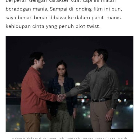
berperan dengan karakter kuat tapi ini malah
beradegan manis. Sampai di-ending film ini pun,
saya benar-benar dibawa ke dalam pahit-manis
kehidupan cinta yang penuh plot twist.