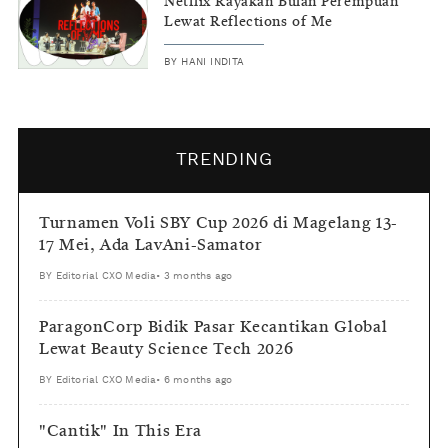
Netflix Rayakan Bulan Perempuan
Lewat Reflections of Me
BY
HANI INDITA
TRENDING
Turnamen Voli SBY Cup 2026 di Magelang 13-
17 Mei, Ada LavAni-Samator
BY
Editorial CXO Media
•
3 months ago
ParagonCorp Bidik Pasar Kecantikan Global
Lewat Beauty Science Tech 2026
BY
Editorial CXO Media
•
6 months ago
"Cantik" In This Era