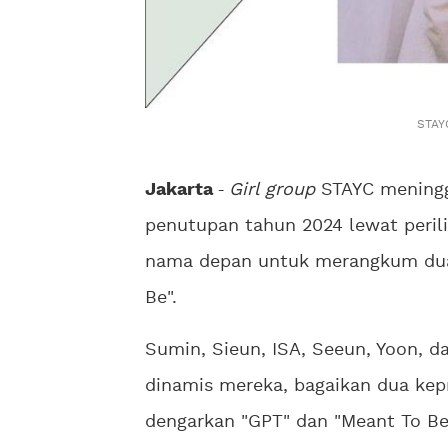
STAYC
Jakarta
-
Girl group
STAYC meningg
penutupan tahun 2024 lewat perilis
nama depan untuk merangkum dua 
Be".
Sumin, Sieun, ISA, Seeun, Yoon, d
dinamis mereka, bagaikan dua kep
dengarkan "GPT" dan "Meant To B