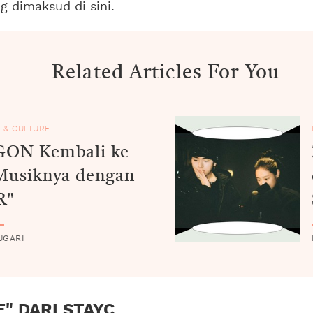
 dimaksud di sini.
Related Articles For You
 & CULTURE
ON Kembali ke
Musiknya dengan
R"
UGARI
" DARI STAYC