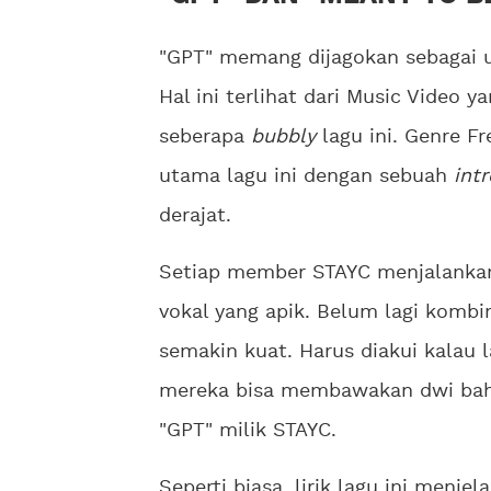
"GPT" memang dijagokan sebagai uj
Hal ini terlihat dari Music Video y
seberapa
bubbly
lagu ini. Genre F
utama lagu ini dengan sebuah
intr
derajat.
Setiap member STAYC menjalanka
vokal yang apik. Belum lagi kombin
semakin kuat. Harus diakui kalau 
mereka bisa membawakan dwi bahas
"GPT" milik STAYC.
Seperti biasa, lirik lagu ini menj