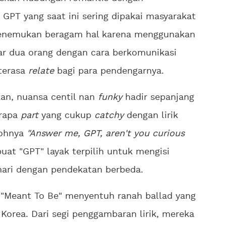
GPT yang saat ini sering dipakai masyarakat
enemukan beragam hal karena menggunakan
ar dua orang dengan cara berkomunikasi
terasa
relate
bagi para pendengarnya.
kan, nuansa centil nan
funky
hadir sepanjang
erapa
part
yang cukup
catchy
dengan lirik
tohnya
"Answer me, GPT, aren't you curious
at "GPT" layak terpilih untuk mengisi
ari dengan pendekatan berbeda.
, "Meant To Be" menyentuh ranah ballad yang
Korea. Dari segi penggambaran lirik, mereka