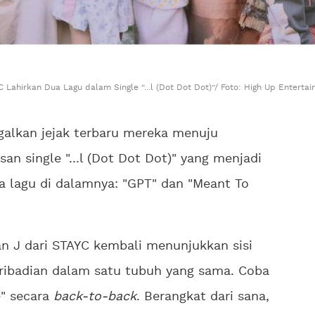
 Lahirkan Dua Lagu dalam Single “...l (Dot Dot Dot)”/ Foto: High Up Enterta
alkan jejak terbaru mereka menuju
an single "...l (Dot Dot Dot)" yang menjadi
lagu di dalamnya: "GPT" dan "Meant To
an J dari STAYC kembali menunjukkan sisi
ribadian dalam satu tubuh yang sama. Coba
e" secara
back-to-back
. Berangkat dari sana,