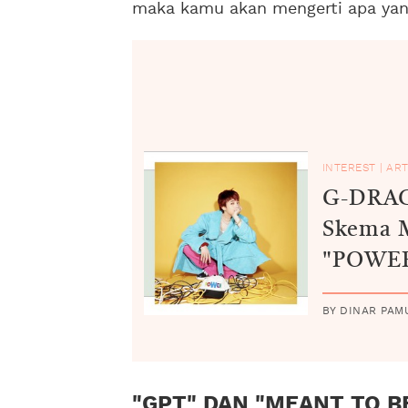
maka kamu akan mengerti apa yang
INTEREST
|
ART
G-DRAG
Skema 
"POWE
BY DINAR PAM
"GPT" DAN "MEANT TO BE