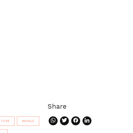
Share
 TO BE
#SINGLE