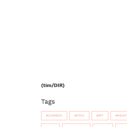
(tim/DIR)
Tags
#CXOMEDIA
#STAYC
#GPT
#MEANT