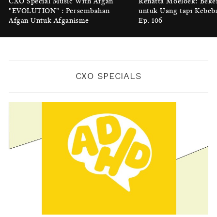
CXO Special Music With Afgan
Renatta Moeloek: Beke
'Benteng Alam' yang Tak Lagi Bisa
"EVOLUTION" : Persembahan
untuk Uang tapi Kebeb
Melindungi
Afgan Untuk Afganisme
Ep. 106
BY
KONTRIBUTOR CXO MEDIA
CXO SPECIALS