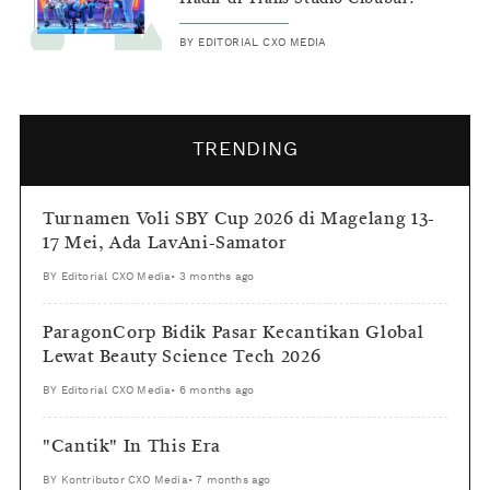
BY
EDITORIAL CXO MEDIA
TRENDING
Turnamen Voli SBY Cup 2026 di Magelang 13-
17 Mei, Ada LavAni-Samator
BY
Editorial CXO Media
•
3 months ago
ParagonCorp Bidik Pasar Kecantikan Global
Lewat Beauty Science Tech 2026
BY
Editorial CXO Media
•
6 months ago
"Cantik" In This Era
BY
Kontributor CXO Media
•
7 months ago