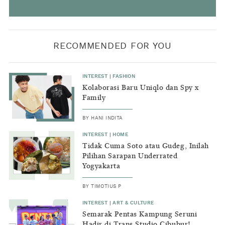
RECOMMENDED FOR YOU
INTEREST
|
FASHION
Kolaborasi Baru Uniqlo dan Spy x
Family
BY
HANI INDITA
INTEREST
|
HOME
Tidak Cuma Soto atau Gudeg, Inilah
Pilihan Sarapan Underrated
Yogyakarta
BY
TIMOTIUS P
INTEREST
|
ART & CULTURE
Semarak Pentas Kampung Seruni
Hadir di Trans Studio Cibubur!