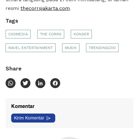
resmi
thecorrsjakarta.com
.
Tags
CXOMEDIA
THE CORRS
KONSER
RAVEL ENTERTAINMENT
MUSIK
TRENDINGCXO
Share