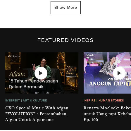
Kenapa Tahun Baru Ditandai pada
Show More
Tanggal 1 Januari?
BY
DIAN ROSALINA
INSPIRE
|
HUMAN STORIES
Biaya Tersembunyi dari Insecurity
FEATURED VIDEOS
Perempuan
BY
KONTRIBUTOR CXO MEDIA
INTEREST
|
HOME
No Place Like: Camping Ground
Cidulang
BY
KONTRIBUTOR CXO MEDIA
INSIGHT
|
GENERAL KNOWLEDGE
INTEREST
|
ART & CULTURE
INSPIRE
|
HUMAN STORIES
Luruhnya Daun Terakhir: Kala
CXO Special Music With Afgan
Renatta Moeloek: Beke
'Benteng Alam' yang Tak Lagi Bisa
"EVOLUTION" : Persembahan
untuk Uang tapi Kebeb
Melindungi
Afgan Untuk Afganisme
Ep. 106
BY
KONTRIBUTOR CXO MEDIA