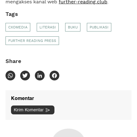
mengakses kanal web
further-reading.club
.
Tags
CXOMEDIA
LITERASI
BUKU
PUBLIKASI
FURTHER READING PRESS
Share