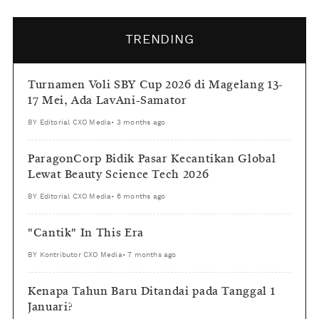
TRENDING
Turnamen Voli SBY Cup 2026 di Magelang 13-
17 Mei, Ada LavAni-Samator
BY
Editorial CXO Media
•
3 months ago
ParagonCorp Bidik Pasar Kecantikan Global
Lewat Beauty Science Tech 2026
BY
Editorial CXO Media
•
6 months ago
"Cantik" In This Era
BY
Kontributor CXO Media
•
7 months ago
Kenapa Tahun Baru Ditandai pada Tanggal 1
Januari?