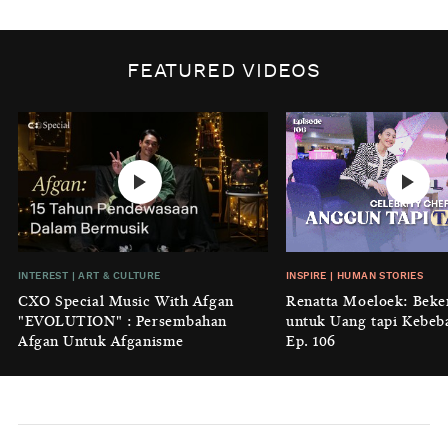
BY
DIAN ROSALINA
INSPIRE
|
HUMAN STORIES
Biaya Tersembunyi dari Insecurity
FEATURED VIDEOS
Perempuan
BY
KONTRIBUTOR CXO MEDIA
INTEREST
|
HOME
No Place Like: Camping Ground
Cidulang
BY
KONTRIBUTOR CXO MEDIA
INSIGHT
|
GENERAL KNOWLEDGE
INTEREST
|
ART & CULTURE
INSPIRE
|
HUMAN STORIES
Luruhnya Daun Terakhir: Kala
CXO Special Music With Afgan
Renatta Moeloek: Beke
'Benteng Alam' yang Tak Lagi Bisa
"EVOLUTION" : Persembahan
untuk Uang tapi Kebeb
Melindungi
Afgan Untuk Afganisme
Ep. 106
BY
KONTRIBUTOR CXO MEDIA