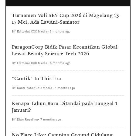
Turnamen Voli SBY Cup 2026 di Magelang 13-
17 Mei, Ada LavAni-Samator
BY
Editorial CXO Media
•
3 months ago
ParagonCorp Bidik Pasar Kecantikan Global
Lewat Beauty Science Tech 2026
BY
Editorial CXO Media
•
6 months ago
"Cantik" In This Era
BY
Kontributor CXO Media
•
7 months ago
Kenapa Tahun Baru Ditandai pada Tanggal 1
Januari?
BY
Dian Rosalina
•
7 months ago
No Place Like: Camping Ground Cidulang