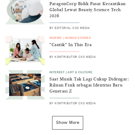
ParagonCorp Bidik Pasar Kecantikan
Global Lewat Beauty Science Tech
2026
BY
EDITORIAL CXO MEDIA
INSPIRE
|
HUMAN STORIES
"Cantik" In This Era
BY
KONTRIBUTOR CXO MEDIA
INTEREST
|
ART & CULTURE
Saat Musik Tak Lagi Cukup Didengar:
Rilisan Fisik sebagai Identitas Baru
Generasi Z
BY
KONTRIBUTOR CXO MEDIA
INSIGHT
|
GENERAL KNOWLEDGE
Kenapa Tahun Baru Ditandai pada
Show More
Tanggal 1 Januari?