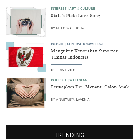
INTEREST
|
ART & CULTURE
Staff's Pick: Love Song
BY
MELODYA LUKITA
INSIGHT
|
GENERAL KNOWLEDGE
Mengukur Kenorakan Suporter
Timnas Indonesia
BY
TIMOTIUS P
INTEREST
|
WELLNESS
Persiapkan Diri Menanti Calon Anak
BY
ANASTASYA LAVENIA
TRENDING