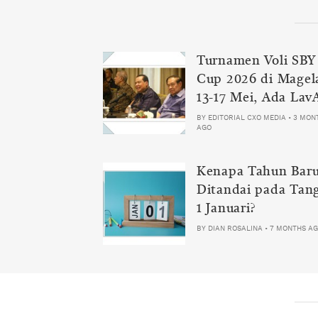
Turnamen Voli SBY
Cup 2026 di Magel
13-17 Mei, Ada Lav
Samator
BY
EDITORIAL CXO MEDIA
•
3 MON
AGO
Kenapa Tahun Bar
Ditandai pada Tan
1 Januari?
BY
DIAN ROSALINA
•
7 MONTHS A