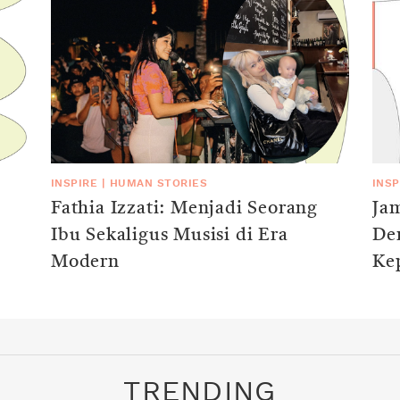
INSPIRE
|
HUMAN STORIES
INSP
Fathia Izzati: Menjadi Seorang
Ja
Ibu Sekaligus Musisi di Era
De
Modern
Ke
TRENDING