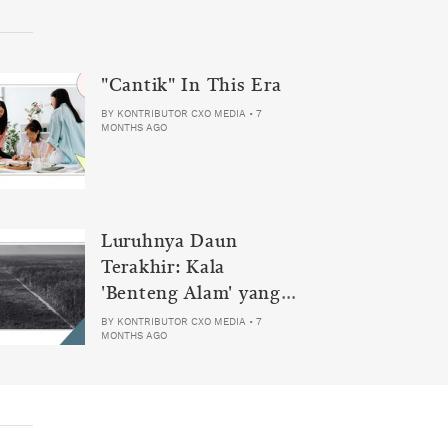
"Cantik" In This Era
BY
KONTRIBUTOR CXO MEDIA
•
7
MONTHS AGO
Luruhnya Daun
Terakhir: Kala
'Benteng Alam' yang
Tak Lagi Bisa
BY
KONTRIBUTOR CXO MEDIA
•
7
MONTHS AGO
Melindungi