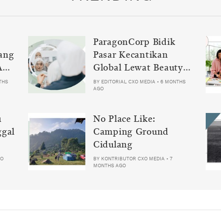
ParagonCorp Bidik
ang
Pasar Kecantikan
Ani-
Global Lewat Beauty
Science Tech 2026
THS
BY
EDITORIAL CXO MEDIA
•
6 MONTHS
AGO
u
No Place Like:
ggal
Camping Ground
Cidulang
GO
BY
KONTRIBUTOR CXO MEDIA
•
7
MONTHS AGO