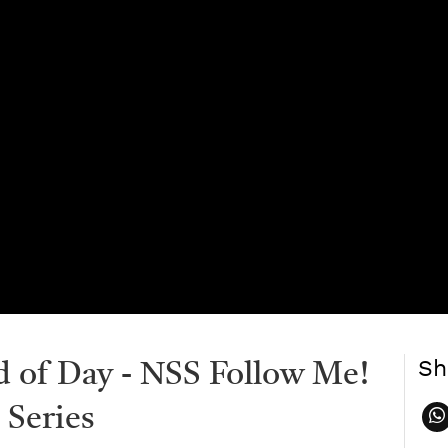
Sh
d of Day - NSS Follow Me!
 Series