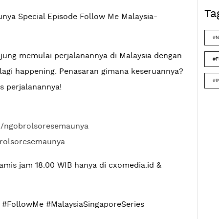
Ta
nya Special Episode Follow Me Malaysia-
#N
anjung memulai perjalanannya di Malaysia dengan
#
lagi happening. Penasaran gimana keseruannya?
#I
s perjalanannya!
m/ngobrolsoresemaunya
brolsoresemaunya
amis jam 18.00 WIB hanya di cxomedia.id &
 #FollowMe #MalaysiaSingaporeSeries